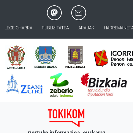
LEGE OHARRA
PUBLIZITATEA
ARAUAK
HARREMANET
Gertuko informazioa, euskaraz