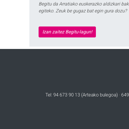
Begitu da Arratiako euskerazko aldizkari bak
egiteko. Zeuk be gugaz bat egin gura dozu?
Izan zaitez Begitu-lagun!
Tel: 94 673 90 13 (Arteako bulegoa) · 649