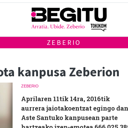
ZEBERIO
ota kanpusa Zeberion
ZEBERIO
Aprilaren 11tik 14ra, 2016tik
aurrera jaiotakoentzat egingo da
Aste Santuko kanpusean parte
hartzeako izen-emotea 666 025 38