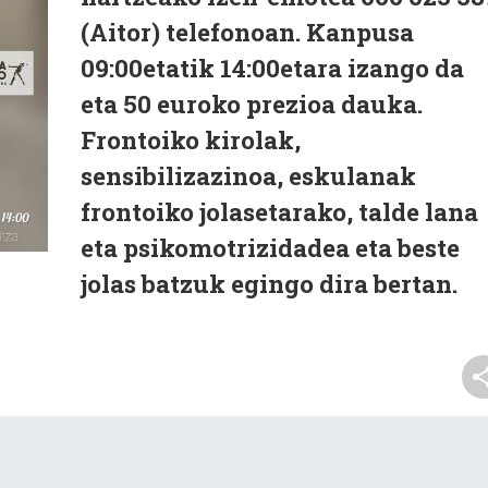
(Aitor) telefonoan. Kanpusa
09:00etatik 14:00etara izango da
eta 50 euroko prezioa dauka.
Frontoiko kirolak,
sensibilizazinoa, eskulanak
frontoiko jolasetarako, talde lana
eta psikomotrizidadea eta beste
jolas batzuk egingo dira bertan.