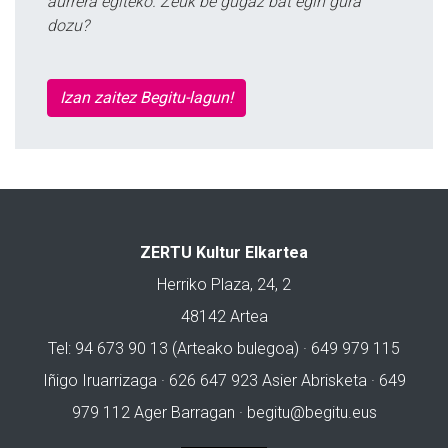
aurrera egiteko. Zeuk be gugaz bat egin gura
dozu?
Izan zaitez Begitu-lagun!
ZERTU Kultur Elkartea
Herriko Plaza, 24, 2
48142 Artea
Tel: 94 673 90 13 (Arteako bulegoa) · 649 979 115
Iñigo Iruarrizaga · 626 647 923 Asier Abrisketa · 649
979 112 Ager Barragan ·
begitu@begitu.eus