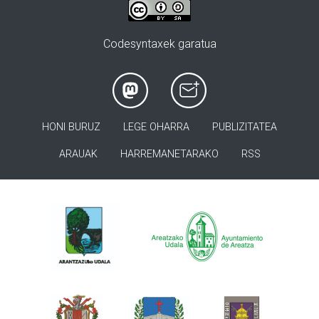
Codesyntaxek garatua
HONI BURUZ
LEGE OHARRA
PUBLIZITATEA
ARAUAK
HARREMANETARAKO
RSS