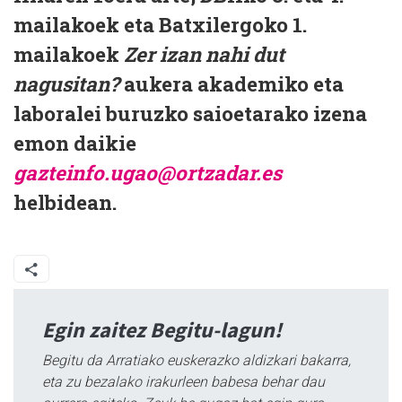
mailakoek eta Batxilergoko 1.
mailakoek
Zer izan nahi dut
nagusitan?
aukera akademiko eta
laboralei buruzko saioetarako izena
emon daikie
gazteinfo.ugao@ortzadar.es
helbidean.
Egin zaitez Begitu-lagun!
Begitu da Arratiako euskerazko aldizkari bakarra,
eta zu bezalako irakurleen babesa behar dau