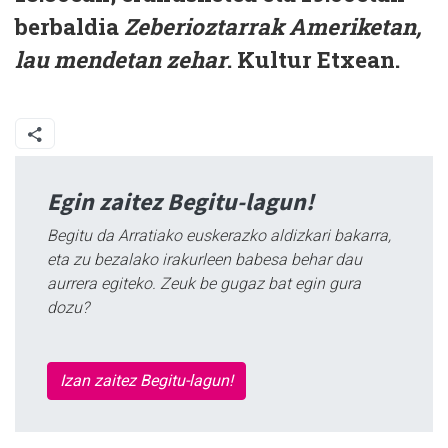
berbaldia
Zeberioztarrak Ameriketan,
lau mendetan zehar
. Kultur Etxean.
Egin zaitez Begitu-lagun!
Begitu da Arratiako euskerazko aldizkari bakarra,
eta zu bezalako irakurleen babesa behar dau
aurrera egiteko. Zeuk be gugaz bat egin gura
dozu?
Izan zaitez Begitu-lagun!