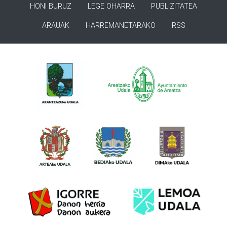
HONI BURUZ
LEGE OHARRA
PUBLIZITATEA
ARAUAK
HARREMANETARAKO
RSS