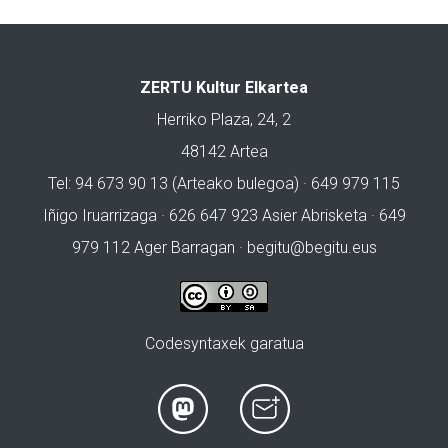
ZERTU Kultur Elkartea
Herriko Plaza, 24, 2
48142 Artea
Tel: 94 673 90 13 (Arteako bulegoa) · 649 979 115
Iñigo Iruarrizaga · 626 647 923 Asier Abrisketa · 649
979 112 Ager Barragan ·
begitu@begitu.eus
Codesyntaxek garatua