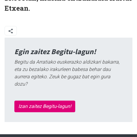
Etxean.
Egin zaitez Begitu-lagun!
Begitu da Arratiako euskerazko aldizkari bakarra,
eta zu bezalako irakurleen babesa behar dau
aurrera egiteko. Zeuk be gugaz bat egin gura
dozu?
Izan zaitez Begitu-lagun!