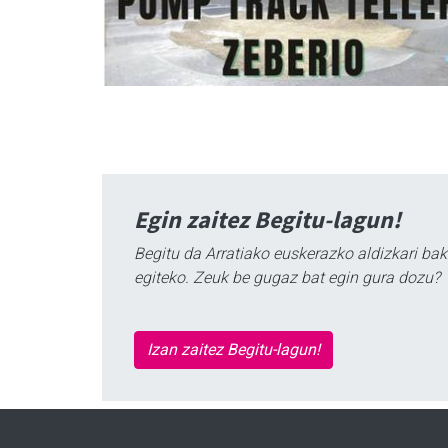
Egin zaitez Begitu-lagun!
Begitu da Arratiako euskerazko aldizkari bak
egiteko. Zeuk be gugaz bat egin gura dozu?
Izan zaitez Begitu-lagun!