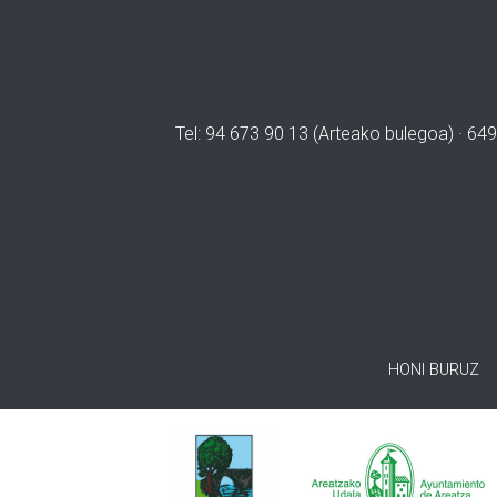
Tel: 94 673 90 13 (Arteako bulegoa) · 649
HONI BURUZ