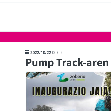
2022/10/22
00:00
Pump Track-aren 