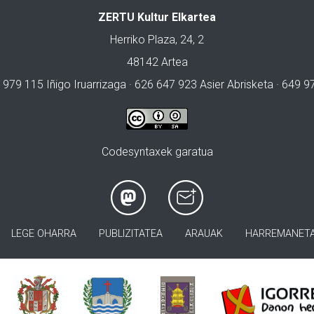
ZERTU Kultur Elkartea
Herriko Plaza, 24, 2
48142 Artea
 979 115 Iñigo Iruarrizaga · 626 647 923 Asier Abrisketa · 649 
Codesyntaxek garatua
LEGE OHARRA
PUBLIZITATEA
ARAUAK
HARREMANET