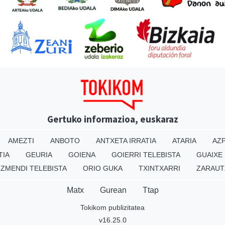
Gertuko informazioa, euskaraz
AMEZTI
ANBOTO
ANTXETA IRRATIA
ATARIA
AZP
TIA
GEURIA
GOIENA
GOIERRI TELEBISTA
GUAIXE
IZMENDI TELEBISTA
ORIO GUKA
TXINTXARRI
ZARAUT
Matx
Gurean
Ttap
Tokikom publizitatea
v16.25.0