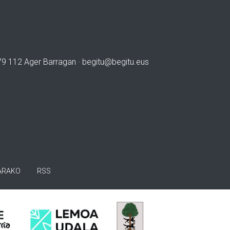
979 112 Ager Barragan ·
begitu@begitu.eus
ARAKO
RSS