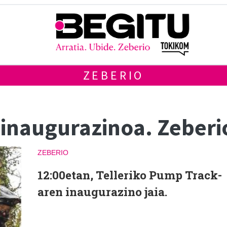
ZEBERIO
inaugurazinoa. Zeberi
ZEBERIO
12:00etan, Telleriko Pump Track-
aren inaugurazino jaia.