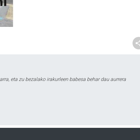
arra, eta zu bezalako irakurleen babesa behar dau aurrera