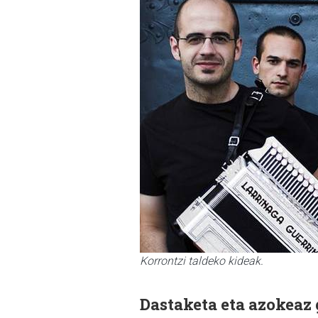
Korrontzi taldeko kideak.
Dastaketa eta azokeaz 