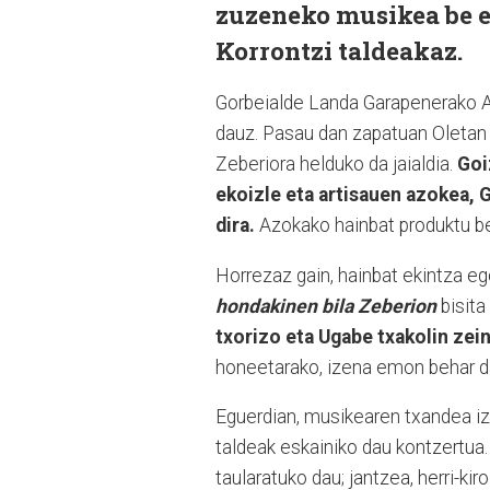
zuzeneko musikea be e
Korrontzi taldeakaz.
Gorbeialde Landa Garapenerako Al
dauz. Pasau dan zapatuan Oletan 
Zeberiora helduko da jaialdia.
Goi
ekoizle eta artisauen azokea
dira.
Azokako hainbat produktu be
Horrezaz gain, hainbat ekintza e
hondakinen bila Zeberion
bisita
txorizo eta Ugabe txakolin zei
honeetarako, izena emon behar 
Eguerdian, musikearen txandea iz
taldeak eskainiko dau kontzertua.
taularatuko dau; jantzea, herri-k