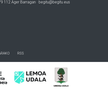
979 112 Ager Barragan ·
begitu@begitu.eus
ARAKO
RSS