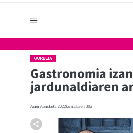
GORBEIA
Gastronomia izan
jardunaldiaren a
Asier Abrisketa
2022ko irailaren 30a