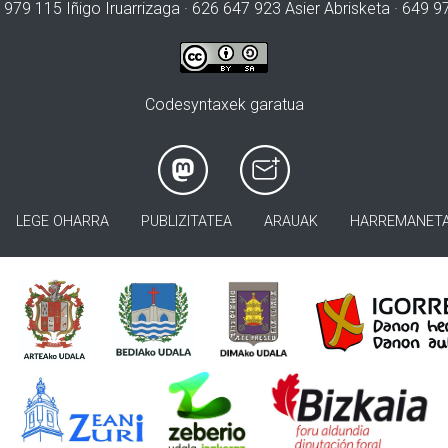
 979 115 Iñigo Iruarrizaga · 626 647 923 Asier Abrisketa · 649 
Codesyntaxek garatua
LEGE OHARRA
PUBLIZITATEA
ARAUAK
HARREMANET