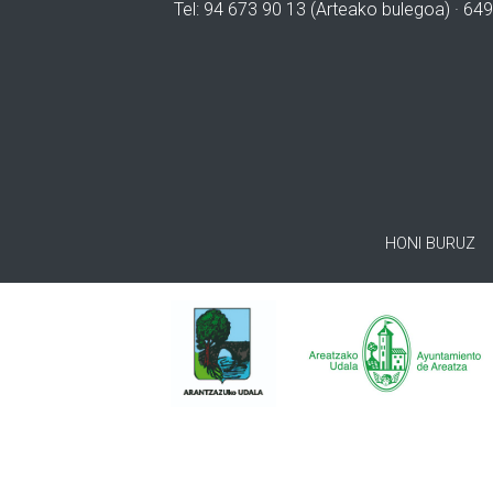
Tel: 94 673 90 13 (Arteako bulegoa) · 649
HONI BURUZ