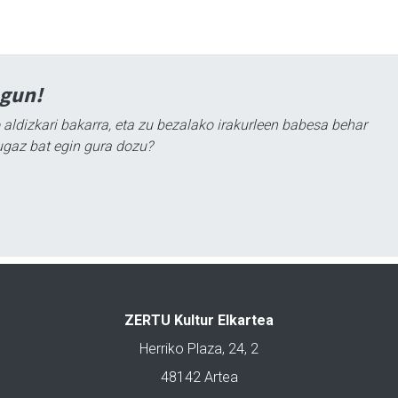
agun!
 aldizkari bakarra, eta zu bezalako irakurleen babesa behar
ugaz bat egin gura dozu?
ZERTU Kultur Elkartea
Herriko Plaza, 24, 2
48142 Artea