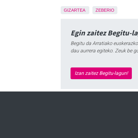
GIZARTEA
ZEBERIO
Egin zaitez Begitu-l
Begitu da Arratiako euskerazko
dau aurrera egiteko. Zeuk be g
Izan zaitez Begitu-lagun!