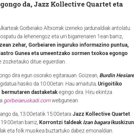
gongo da, Jazz Kollective Quartet eta
karteak Gorbeiako Altxorrak izeneko jardunaldiak antolatu
ospatu da lehenengoz eta urri bigarrenaren 1ean barriz,
zean zehar, Gorbeiaren inguruko informazino puntua,
, Gastro Gunea eta umeentzako sormen txokoa egongo
 zozketauko ditue eguerdian.
gongo dira egun osorako egitarauan. Goizean,
Burdin Hesiar
 gidatua hasiko da 10:00etan. Hau amaituta,
Urigoitiko
n bermutaren dastaketak
egingo dira. Hiru ekintza
da
gorbeiaeuskadi.com
webgunean.
ango da, 13:00etatik 15:00etara
Jazz Kollective Quartet
 19:00etan barriz,
Korrontzi taldeak
Izan bagara
ikuskizun
irolak eta folk musikea buztartuko dabez emonaldian.