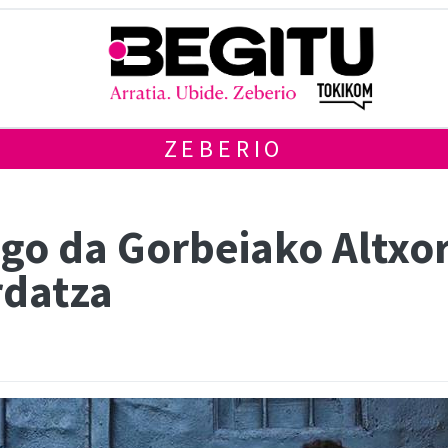
ZEBERIO
go da Gorbeiako Altxo
rdatza