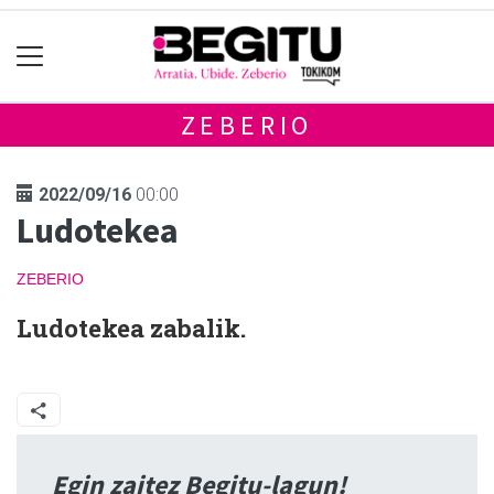
ZEBERIO
2022/09/16
00:00
Ludotekea
ZEBERIO
Ludotekea zabalik.
Egin zaitez Begitu-lagun!