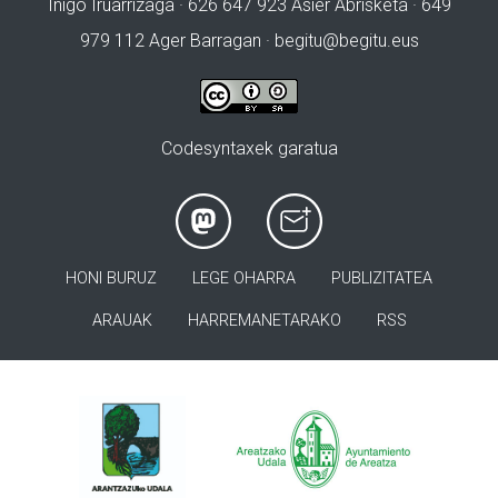
Iñigo Iruarrizaga · 626 647 923 Asier Abrisketa · 649
979 112 Ager Barragan ·
begitu@begitu.eus
Codesyntaxek garatua
HONI BURUZ
LEGE OHARRA
PUBLIZITATEA
ARAUAK
HARREMANETARAKO
RSS