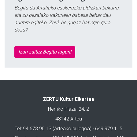
Begitu da Arratiako euskerazko aldizkari bakarra,
eta zu bezalako irakurleen babesa behar dau
aurrera egiteko. Zeuk be gugaz bat egin gura
dozu?
Izan zaitez Begitu-lagun!
ZERTU Kultur Elkartea
Herriko Plaza, 24, 2
48142 Artea
Tel: 94 673 90 13 (Arteako bulegoa) · 649 979 115