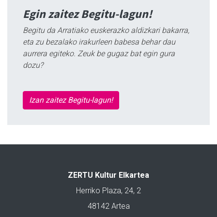
Egin zaitez Begitu-lagun!
Begitu da Arratiako euskerazko aldizkari bakarra,
eta zu bezalako irakurleen babesa behar dau
aurrera egiteko. Zeuk be gugaz bat egin gura
dozu?
Izan zaitez Begitu-lagun!
ZERTU Kultur Elkartea
Herriko Plaza, 24, 2
48142 Artea