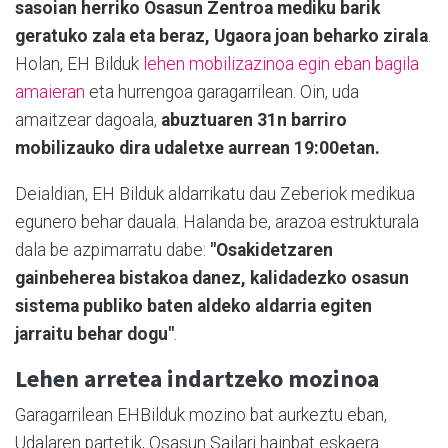
sasoian herriko Osasun Zentroa mediku barik
geratuko zala eta beraz, Ugaora joan beharko zirala
.
Holan, EH Bilduk
lehen mobilizazinoa egin eban bagila
amaieran
eta hurrengoa garagarrilean. Oin, uda
amaitzear dagoala,
abuztuaren 31n barriro
mobilizauko dira udaletxe aurrean 19:00etan.
Deialdian, EH Bilduk aldarrikatu dau Zeberiok medikua
egunero behar dauala. Halanda be, arazoa estrukturala
dala be azpimarratu dabe:
"Osakidetzaren
gainbeherea bistakoa danez, kalidadezko osasun
sistema publiko baten aldeko aldarria egiten
jarraitu behar dogu"
.
Lehen arretea indartzeko mozinoa
Garagarrilean EHBilduk mozino bat aurkeztu eban,
Udalaren partetik, Osasun Sailari hainbat eskaera