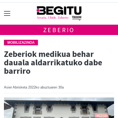
ZEBERIO
MOBILIZAZINOA
Zeberiok medikua behar
dauala aldarrikatuko dabe
barriro
Asier Abrisketa
2022ko abuztuaren 30a