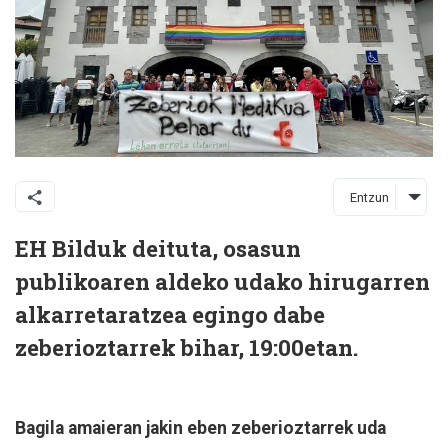
Entzun
EH Bilduk deituta, osasun
publikoaren aldeko udako hirugarren
alkarretaratzea egingo dabe
zeberioztarrek bihar, 19:00etan.
Bagila amaieran jakin eben zeberioztarrek uda