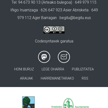
Tel: 94 673 90 13 (Arteako bulegoa) · 649 979 115
Iñigo Iruarrizaga · 626 647 923 Asier Abrisketa · 649
979 112 Ager Barragan ·
begitu@begitu.eus
Codesyntaxek garatua
HONI BURUZ
LEGE OHARRA
PUBLIZITATEA
ARAUAK
HARREMANETARAKO
RSS