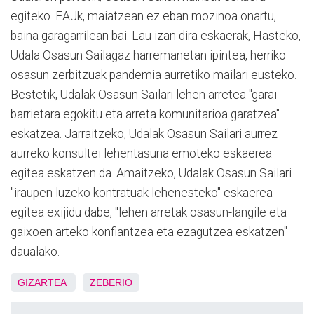
egiteko. EAJk, maiatzean ez eban mozinoa onartu,
baina garagarrilean bai. Lau izan dira eskaerak, Hasteko,
Udala Osasun Sailagaz harremanetan ipintea, herriko
osasun zerbitzuak pandemia aurretiko mailari eusteko.
Bestetik, Udalak Osasun Sailari lehen arretea "garai
barrietara egokitu eta arreta komunitarioa garatzea"
eskatzea. Jarraitzeko, Udalak Osasun Sailari aurrez
aurreko konsultei lehentasuna emoteko eskaerea
egitea eskatzen da. Amaitzeko, Udalak Osasun Sailari
"iraupen luzeko kontratuak lehenesteko" eskaerea
egitea exijidu dabe, "lehen arretak osasun-langile eta
gaixoen arteko konfiantzea eta ezagutzea eskatzen"
daualako.
GIZARTEA
ZEBERIO