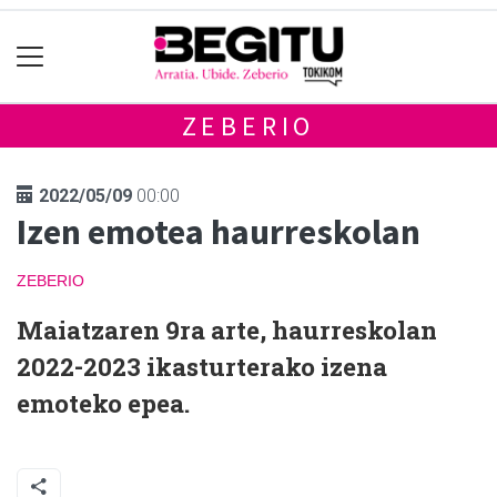
ZEBERIO
2022/05/09
00:00
Izen emotea haurreskolan
ZEBERIO
Maiatzaren 9ra arte, haurreskolan
2022-2023 ikasturterako izena
emoteko epea.