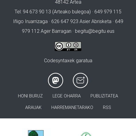
48142 Artea
Tel: 94 673 90 13 (Arteako bulegoa) · 649 979 115
Iñigo Iruarrizaga · 626 647 923 Asier Abrisketa · 649
979 112 Ager Barragan ·
begitu@begitu.eus
Codesyntaxek garatua
HONI BURUZ
LEGE OHARRA
PUBLIZITATEA
ARAUAK
HARREMANETARAKO
RSS