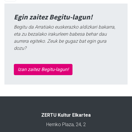
Egin zaitez Begitu-lagun!
Begitu da Arratiako euskerazko aldizkari bakarra,
eta zu bezalako irakurleen babesa behar dau
aurrera egiteko. Zeuk be gugaz bat egin gura
dozu?
Izan zaitez Begitu-lagun!
ZERTU Kultur Elkartea
Herriko Plaza, 24, 2