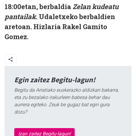
18:00etan, berbaldia
Zelan kudeatu
pantailak
. Udaletxeko berbaldien
aretoan. Hizlaria Rakel Gamito
Gomez.
Egin zaitez Begitu-lagun!
Begitu da Arratiako euskerazko aldizkari bakarra,
eta zu bezalako irakurleen babesa behar dau
aurrera egiteko. Zeuk be gugaz bat egin gura
dozu?
Izan zaitez Begitu-lagun!