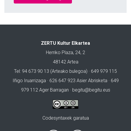
ZERTU Kultur Elkartea
Herriko Plaza, 24, 2
48142 Artea
Tel: 94 673 90 13 (Arteako bulegoa) · 649 979 115
Iñigo Iruarrizaga · 626 647 923 Asier Abrisketa · 649
979 112 Ager Barragan ·
begitu@begitu.eus
Codesyntaxek garatua