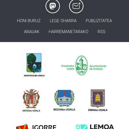
HONI BURUZ
LEGE OHARRA
PUBLIZITATEA
ARAUAK
HARREMANETARAKO
RSS