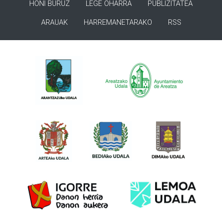
HONI BURUZ
LEGE OHARRA
PUBLIZITATEA
ARAUAK
HARREMANETARAKO
RSS