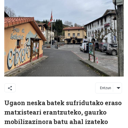
Entzun
Ugaon neska batek sufridutako eraso
matxisteari erantzuteko, gaurko
mobilizazinora batu ahal izateko