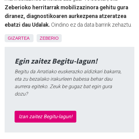
Zeberioko herritarrak mobilizazinora gehitu gura
diranez, diagnostikoaren aurkezpena atzeratzea
ebatzi dau Udalak.
Oindino ez da data barririk zehaztu.
GIZARTEA
ZEBERIO
Egin zaitez Begitu-lagun!
Begitu da Arratiako euskerazko aldizkari bakarra,
eta zu bezalako irakurleen babesa behar dau
aurrera egiteko. Zeuk be gugaz bat egin gura
dozu?
Izan zaitez Begitu-lagun!