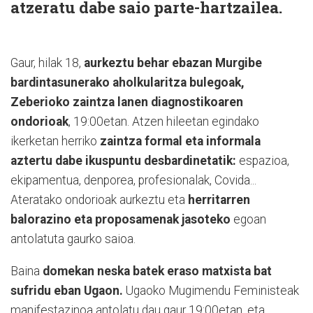
atzeratu dabe saio parte-hartzailea.
Gaur, hilak 18,
aurkeztu behar ebazan Murgibe
bardintasunerako aholkularitza bulegoak,
Zeberioko zaintza lanen diagnostikoaren
ondorioak
, 19:00etan. Atzen hileetan egindako
ikerketan herriko
zaintza formal eta informala
aztertu dabe ikuspuntu desbardinetatik:
espazioa,
ekipamentua, denporea, profesionalak, Covida...
Ateratako ondorioak aurkeztu eta
herritarren
balorazino eta proposamenak jasoteko
egoan
antolatuta gaurko saioa.
Baina
domekan neska batek eraso matxista bat
sufridu eban Ugaon.
Ugaoko Mugimendu Feministeak
manifestazinoa antolatu dau gaur 19:00etan, eta