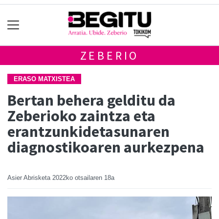
ZEBERIO
ERASO MATXISTEA
Bertan behera gelditu da
Zeberioko zaintza eta
erantzunkidetasunaren
diagnostikoaren aurkezpena
Asier Abrisketa
2022ko otsailaren 18a