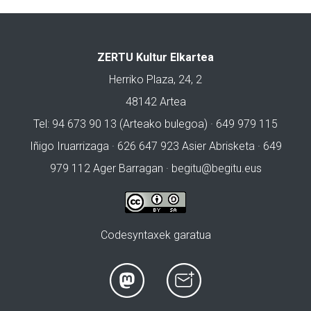
ZERTU Kultur Elkartea
Herriko Plaza, 24, 2
48142 Artea
Tel: 94 673 90 13 (Arteako bulegoa) · 649 979 115
Iñigo Iruarrizaga · 626 647 923 Asier Abrisketa · 649
979 112 Ager Barragan ·
begitu@begitu.eus
Codesyntaxek garatua