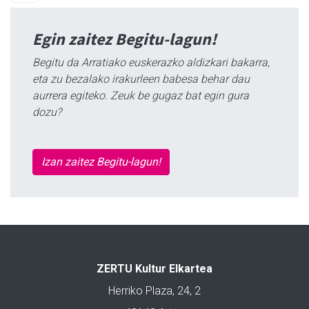
Egin zaitez Begitu-lagun!
Begitu da Arratiako euskerazko aldizkari bakarra,
eta zu bezalako irakurleen babesa behar dau
aurrera egiteko. Zeuk be gugaz bat egin gura
dozu?
Izan zaitez Begitu-lagun!
ZERTU Kultur Elkartea
Herriko Plaza, 24, 2