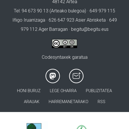
48142 Artea
Tel: 94 673 90 13 (Arteako bulegoa) · 649 979 115
Iñigo Iruarrizaga · 626 647 923 Asier Abrisketa · 649
979 112 Ager Barragan ·
begitu@begitu.eus
Codesyntaxek garatua
HONI BURUZ
LEGE OHARRA
PUBLIZITATEA
ARAUAK
HARREMANETARAKO
RSS