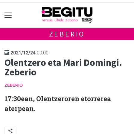
ZEBERIO
2021/12/24
00:00
Olentzero eta Mari Domingi.
Zeberio
ZEBERIO
17:30ean, Olentzeroren etorrerea
aterpean.