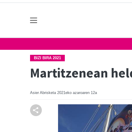
BIZI BIRA 2021
Martitzenean hel
Asier Abrisketa
2021eko azaroaren 12a