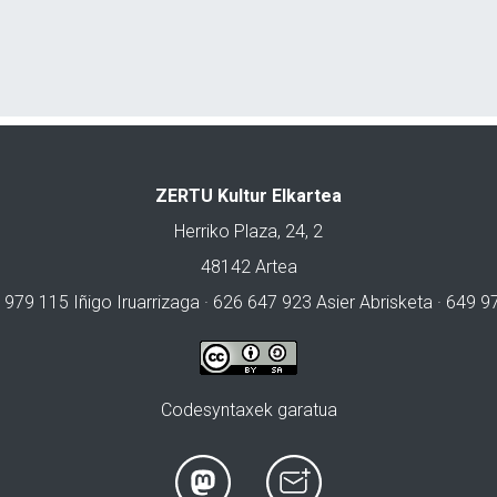
ZERTU Kultur Elkartea
Herriko Plaza, 24, 2
48142 Artea
 979 115 Iñigo Iruarrizaga · 626 647 923 Asier Abrisketa · 649 
Codesyntaxek garatua