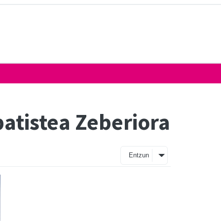
atistea Zeberiora
Entzun