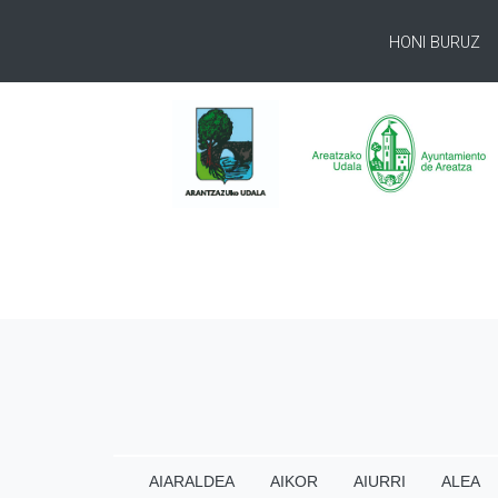
HONI BURUZ
AIARALDEA
AIKOR
AIURRI
ALEA