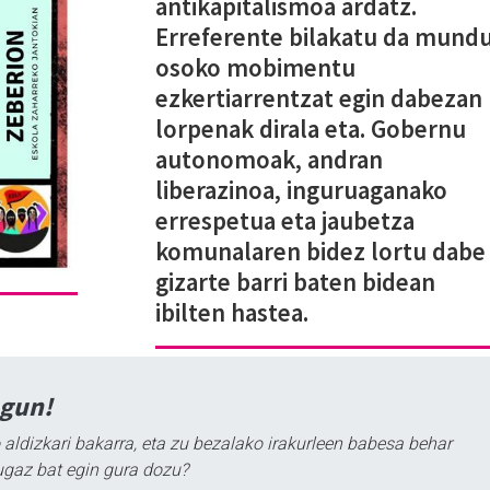
antikapitalismoa ardatz.
Erreferente bilakatu da mund
osoko mobimentu
ezkertiarrentzat egin dabezan
lorpenak dirala eta. Gobernu
autonomoak, andran
liberazinoa, inguruaganako
errespetua eta jaubetza
komunalaren bidez lortu dabe
gizarte barri baten bidean
ibilten hastea.
agun!
 aldizkari bakarra, eta zu bezalako irakurleen babesa behar
ugaz bat egin gura dozu?