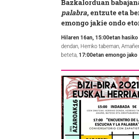
Bazkalorduan babajan
palabra
, entzute eta b
emongo jakie ondo etor
Hilaren 16an, 15:00etan hasiko
dendan, Herriko tabernan, Amañen,
beteta,
17:00etan emongo jako h