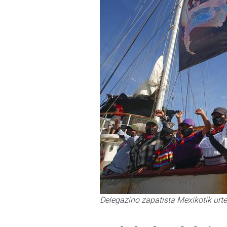
Delegazino zapatista Mexikotik urt