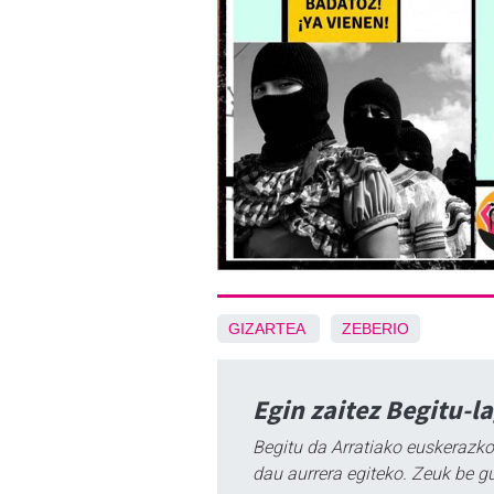
GIZARTEA
ZEBERIO
Egin zaitez Begitu-l
Begitu da Arratiako euskerazko
dau aurrera egiteko. Zeuk be g