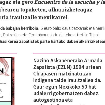
agaz eta gero
Encuentro de la escucha y l
erbearen topaketea, alkarrizketeagaz
ria iraultzaile mexikarrei.
 da babajan herrikoia
, 5 euro balio dauz bazkariak eta herri
 Batzokian eta Ermitabarrin lortu daitekez tiketak. Tripak
asikerea zapatistek parte hartuko daben alkarrizketear
Nazino Askapenerako Armada
Zapatista (EZLN) 1994 urtean
Chiapasen matxinatu zan
indigena talde iraultzailea da.
Gaur egun Mexikoko 50 bat
udalerri gobernatzen dabez,
autogestinoa eta