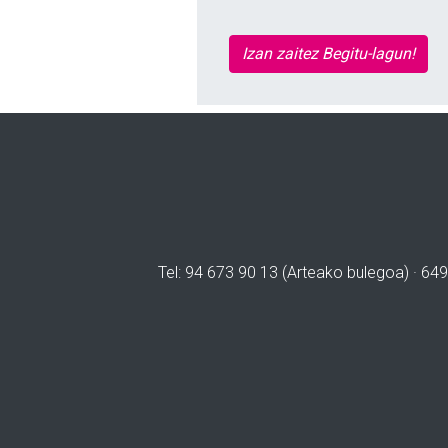
Izan zaitez Begitu-lagun!
Tel: 94 673 90 13 (Arteako bulegoa) · 649