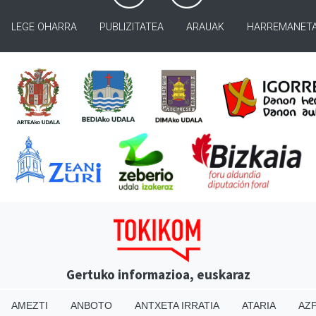
LEGE OHARRA
PUBLIZITATEA
ARAUAK
HARREMANET
Gertuko informazioa, euskaraz
AMEZTI
ANBOTO
ANTXETA IRRATIA
ATARIA
AZP