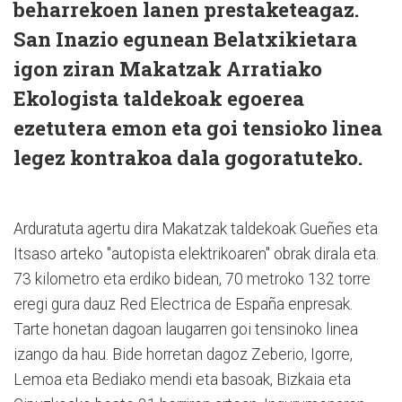
beharrekoen lanen prestaketeagaz.
San Inazio egunean Belatxikietara
igon ziran Makatzak Arratiako
Ekologista taldekoak egoerea
ezetutera emon eta goi tensioko linea
legez kontrakoa dala gogoratuteko.
Arduratuta agertu dira Makatzak taldekoak Gueñes eta
Itsaso arteko "autopista elektrikoaren" obrak dirala eta.
73 kilometro eta erdiko bidean, 70 metroko 132 torre
eregi gura dauz Red Electrica de España enpresak.
Tarte honetan dagoan laugarren goi tensinoko linea
izango da hau. Bide horretan dagoz Zeberio, Igorre,
Lemoa eta Bediako mendi eta basoak, Bizkaia eta