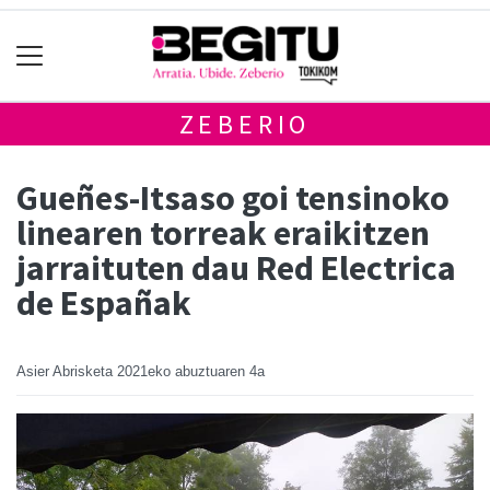
ZEBERIO
Gueñes-Itsaso goi tensinoko
linearen torreak eraikitzen
jarraituten dau Red Electrica
de Españak
Asier Abrisketa
2021eko abuztuaren 4a