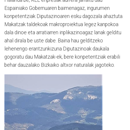
Espainiako Gobernuaren baimenagaz, ingurumen
konpetentziak Diputazinoaren esku dagozala ahaztuta.
Makatzak taldekoak makroproiektua legez kanpokoa
dala dinoe eta arratiarren inplikazinoagaz lanak gelditu
ahal dirala be uste dabe. Baina hau gelditzeko
lehenengo erantzunkizuna Diputazinoak daukala
gogoratu dau Makatzak-ek, bere konpetentziak erabili
behar dauzalako Bizkaiko altxor naturalak jagoteko.