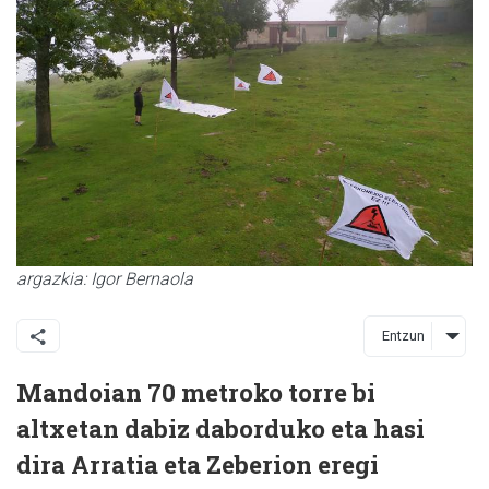
argazkia: Igor Bernaola
Entzun
Mandoian 70 metroko torre bi
altxetan dabiz daborduko eta hasi
dira Arratia eta Zeberion eregi