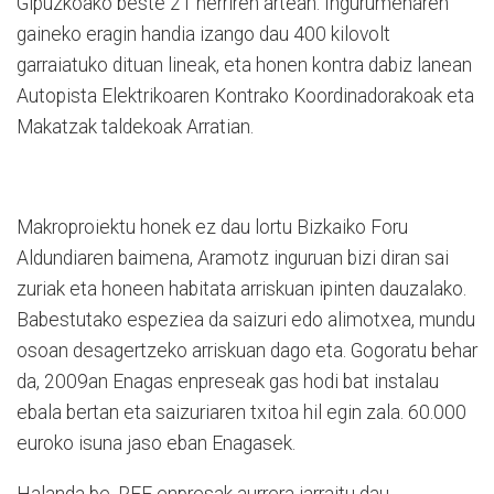
Gipuzkoako beste 21 herriren artean. Ingurumenaren
gaineko eragin handia izango dau 400 kilovolt
garraiatuko dituan lineak, eta honen kontra dabiz lanean
Autopista Elektrikoaren Kontrako Koordinadorakoak eta
Makatzak taldekoak Arratian.
Makroproiektu honek ez dau lortu Bizkaiko Foru
Aldundiaren baimena, Aramotz inguruan bizi diran sai
zuriak eta honeen habitata arriskuan ipinten dauzalako.
Babestutako espeziea da saizuri edo alimotxea, mundu
osoan desagertzeko arriskuan dago eta. Gogoratu behar
da, 2009an Enagas enpreseak gas hodi bat instalau
ebala bertan eta saizuriaren txitoa hil egin zala. 60.000
euroko isuna jaso eban Enagasek.
Halanda be, REE enpresak aurrera jarraitu dau