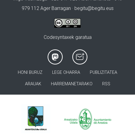
979 112 Ager Barragan ·
begitu@begitu.eus
Codesyntaxek garatua
HONI BURUZ
LEGE OHARRA
PUBLIZITATEA
ARAUAK
HARREMANETARAKO
RSS