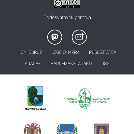
Codesyntaxek garatua
HONI BURUZ
LEGE OHARRA
PUBLIZITATEA
ARAUAK
HARREMANETARAKO
RSS