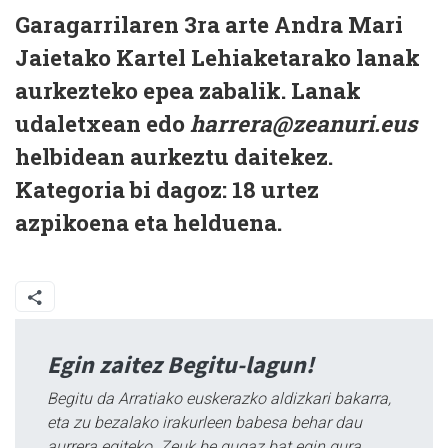
Garagarrilaren 3ra arte Andra Mari
Jaietako Kartel Lehiaketarako lanak
aurkezteko epea zabalik. Lanak
udaletxean edo
harrera@zeanuri.eus
helbidean aurkeztu daitekez.
Kategoria bi dagoz: 18 urtez
azpikoena eta helduena.
Egin zaitez Begitu-lagun!
Begitu da Arratiako euskerazko aldizkari bakarra,
eta zu bezalako irakurleen babesa behar dau
aurrera egiteko. Zeuk be gugaz bat egin gura