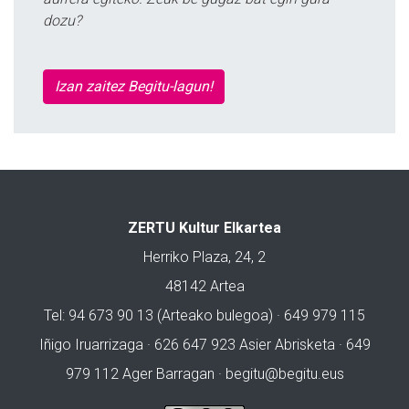
dozu?
Izan zaitez Begitu-lagun!
ZERTU Kultur Elkartea
Herriko Plaza, 24, 2
48142 Artea
Tel: 94 673 90 13 (Arteako bulegoa) · 649 979 115
Iñigo Iruarrizaga · 626 647 923 Asier Abrisketa · 649
979 112 Ager Barragan ·
begitu@begitu.eus