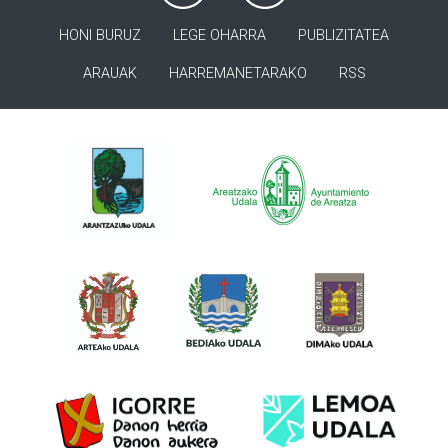
HONI BURUZ
LEGE OHARRA
PUBLIZITATEA
ARAUAK
HARREMANETARAKO
RSS