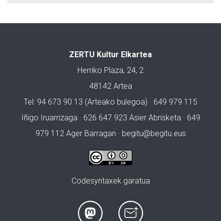
ZERTU Kultur Elkartea
Herriko Plaza, 24, 2
48142 Artea
Tel: 94 673 90 13 (Arteako bulegoa) · 649 979 115
Iñigo Iruarrizaga · 626 647 923 Asier Abrisketa · 649
979 112 Ager Barragan ·
begitu@begitu.eus
Codesyntaxek garatua