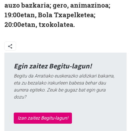
auzo bazkaria; gero, animazinoa;
19:00etan, Bola Txapelketea;
20:00etan, txokolatea.
Egin zaitez Begitu-lagun!
Begitu da Arratiako euskerazko aldizkari bakarra,
eta zu bezalako irakurleen babesa behar dau
aurrera egiteko. Zeuk be gugaz bat egin gura
dozu?
Izan zaitez Begitu-lagun!