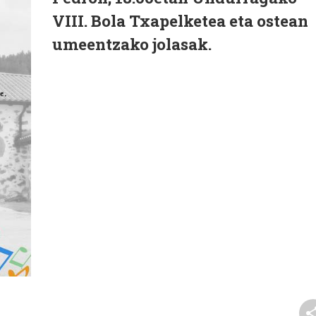
VIII. Bola Txapelketea eta ostean
umeentzako jolasak.