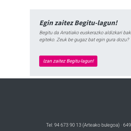
Egin zaitez Begitu-lagun!
Begitu da Arratiako euskerazko aldizkari bak
egiteko. Zeuk be gugaz bat egin gura dozu?
Izan zaitez Begitu-lagun!
Tel: 94 673 90 13 (Arteako bulegoa) · 649