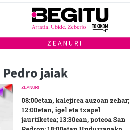
ZEANURI
Pedro jaiak
ZEANURI
08:00etan, kalejirea auzoan zehar;
12:00etan, igel eta txapel
jaurtiketea; 13:30ean, poteoa San
Pedron; 18:00etan Undurragako