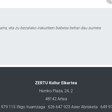
arra, eta zu bezalako irakurleen babesa behar dau aurrera
ZERTU Kultur Elkartea
Herriko Plaza, 24, 2
48142 Artea
 979 115 Iñigo Iruarrizaga · 626 647 923 Asier Abrisketa · 649 