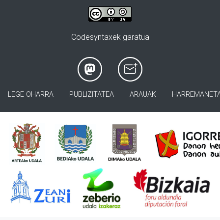
Codesyntaxek garatua
LEGE OHARRA
PUBLIZITATEA
ARAUAK
HARREMANET