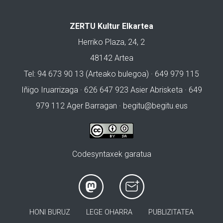
ZERTU Kultur Elkartea
Herriko Plaza, 24, 2
48142 Artea
Tel: 94 673 90 13 (Arteako bulegoa) · 649 979 115
Iñigo Iruarrizaga · 626 647 923 Asier Abrisketa · 649
979 112 Ager Barragan ·
begitu@begitu.eus
Codesyntaxek garatua
HONI BURUZ
LEGE OHARRA
PUBLIZITATEA