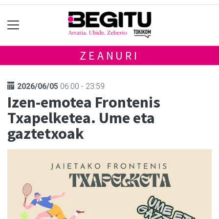
ZEANURI
2026/06/05
06:00 - 23:59
Izen-emotea Frontenis
Txapelketea. Ume eta
gaztetxoak