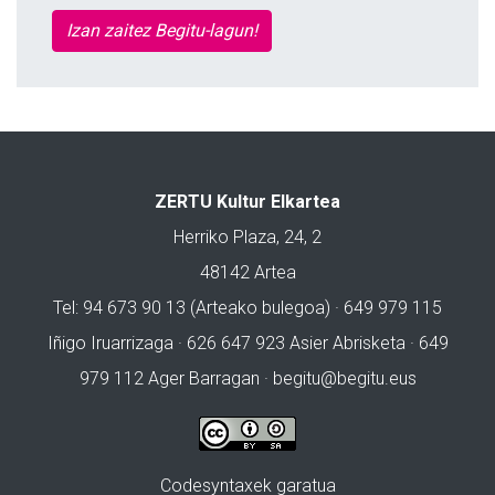
Izan zaitez Begitu-lagun!
ZERTU Kultur Elkartea
Herriko Plaza, 24, 2
48142 Artea
Tel: 94 673 90 13 (Arteako bulegoa) · 649 979 115
Iñigo Iruarrizaga · 626 647 923 Asier Abrisketa · 649
979 112 Ager Barragan ·
begitu@begitu.eus
Codesyntaxek garatua