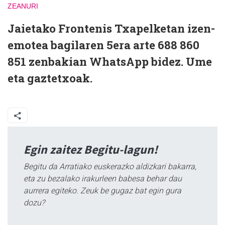
ZEANURI
Jaietako Frontenis Txapelketan izen-
emotea bagilaren 5era arte 688 860
851 zenbakian WhatsApp bidez. Ume
eta gaztetxoak.
Egin zaitez Begitu-lagun!
Begitu da Arratiako euskerazko aldizkari bakarra,
eta zu bezalako irakurleen babesa behar dau
aurrera egiteko. Zeuk be gugaz bat egin gura
dozu?