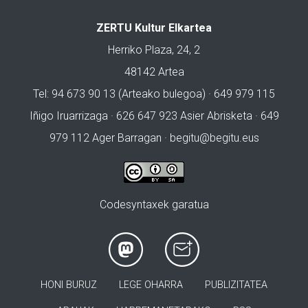
ZERTU Kultur Elkartea
Herriko Plaza, 24, 2
48142 Artea
Tel: 94 673 90 13 (Arteako bulegoa) · 649 979 115
Iñigo Iruarrizaga · 626 647 923 Asier Abrisketa · 649
979 112 Ager Barragan ·
begitu@begitu.eus
Codesyntaxek garatua
HONI BURUZ
LEGE OHARRA
PUBLIZITATEA