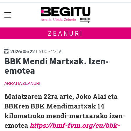
ZEANURI
2026/05/22
06:00 - 23:59
BBK Mendi Martxak. Izen-
emotea
ARRATIA
ZEANURI
Maiatzaren 22ra arte, Joko Alai eta
BBKren BBK Mendimartxak 14
kilometroko mendi-martxarako izen-
emotea
https://bmf-fvm.org/eu/bbk-