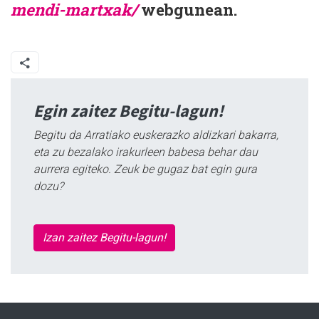
mendi-martxak/
webgunean.
Egin zaitez Begitu-lagun!
Begitu da Arratiako euskerazko aldizkari bakarra,
eta zu bezalako irakurleen babesa behar dau
aurrera egiteko. Zeuk be gugaz bat egin gura
dozu?
Izan zaitez Begitu-lagun!