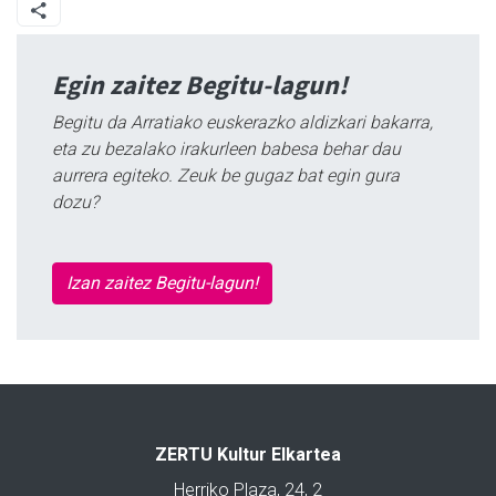
Egin zaitez Begitu-lagun!
Begitu da Arratiako euskerazko aldizkari bakarra,
eta zu bezalako irakurleen babesa behar dau
aurrera egiteko. Zeuk be gugaz bat egin gura
dozu?
Izan zaitez Begitu-lagun!
ZERTU Kultur Elkartea
Herriko Plaza, 24, 2