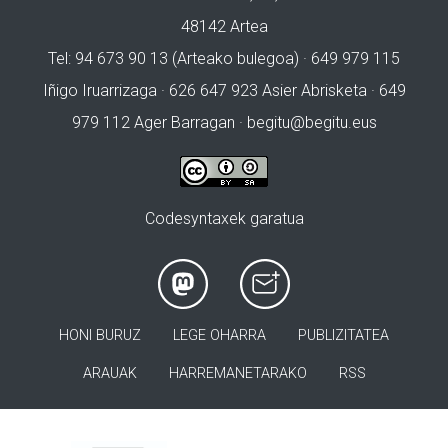
48142 Artea
Tel: 94 673 90 13 (Arteako bulegoa) · 649 979 115
Iñigo Iruarrizaga · 626 647 923 Asier Abrisketa · 649
979 112 Ager Barragan ·
begitu@begitu.eus
Codesyntaxek garatua
HONI BURUZ
LEGE OHARRA
PUBLIZITATEA
ARAUAK
HARREMANETARAKO
RSS