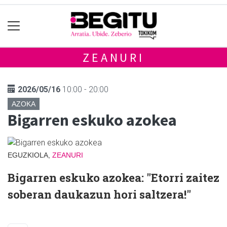
ZEANURI
2026/05/16
10:00 - 20:00
AZOKA
Bigarren eskuko azokea
EGUZKIOLA,
ZEANURI
Bigarren eskuko azokea: "Etorri zaitez
soberan daukazun hori saltzera!"