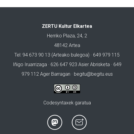
ZERTU Kultur Elkartea
Herriko Plaza, 24, 2
48142 Artea
Tel: 94 673 90 13 (Arteako bulegoa) · 649 979 115
Iñigo Iruarrizaga · 626 647 923 Asier Abrisketa · 649
979 112 Ager Barragan ·
begitu@begitu.eus
Codesyntaxek garatua