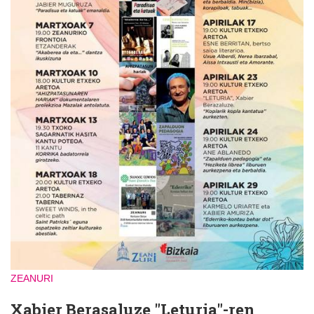
ZEANURI
Xabier Berasaluze "Leturia"-ren