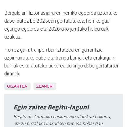
Berbaldian, liztor asiarraren herriko egoerea aztertuko
dabe, batez be 2025ean gertatutakoa, herriko gaur
egungo egoerea eta 2026rako jarritako helburuak
azalduz.
Horrez gain, tranpen barriztatzearen garrantzia
azpimarratuko dabe eta tranpa barriak eta erakargarri
barriak eskuratuteko aukerea aukingo dabe gertaturten
diranek.
GIZARTEA
ZEANURI
Egin zaitez Begitu-lagun!
Begitu da Arratiako euskerazko aldizkari bakarra,
eta zu bezalako irakurleen babesa behar dau