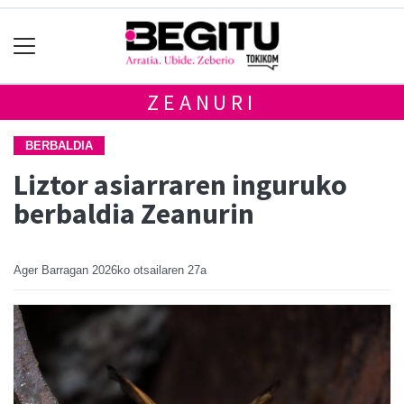
ZEANURI
BERBALDIA
Liztor asiarraren inguruko
berbaldia Zeanurin
Ager Barragan
2026ko otsailaren 27a