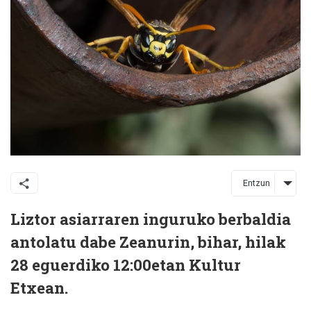
Entzun
Liztor asiarraren inguruko berbaldia
antolatu dabe Zeanurin, bihar, hilak
28 eguerdiko 12:00etan Kultur
Etxean.