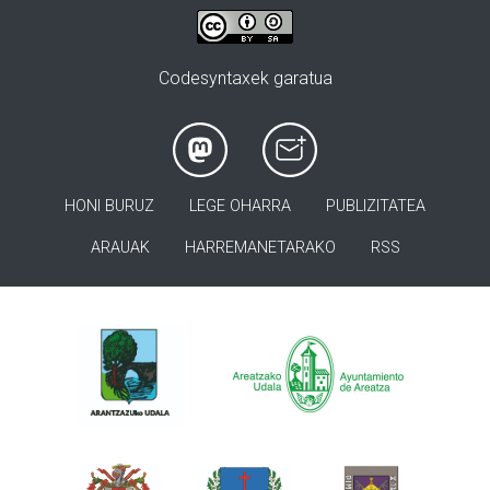
Codesyntaxek garatua
HONI BURUZ
LEGE OHARRA
PUBLIZITATEA
ARAUAK
HARREMANETARAKO
RSS