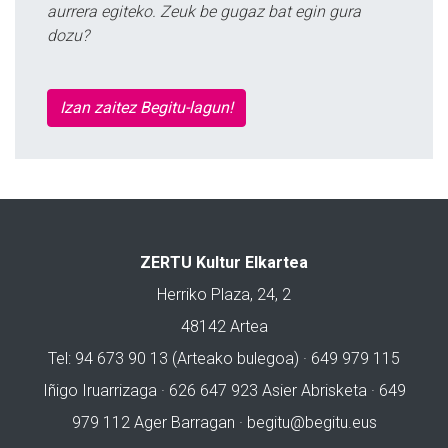
aurrera egiteko. Zeuk be gugaz bat egin gura
dozu?
Izan zaitez Begitu-lagun!
ZERTU Kultur Elkartea
Herriko Plaza, 24, 2
48142 Artea
Tel: 94 673 90 13 (Arteako bulegoa) · 649 979 115
Iñigo Iruarrizaga · 626 647 923 Asier Abrisketa · 649
979 112 Ager Barragan ·
begitu@begitu.eus