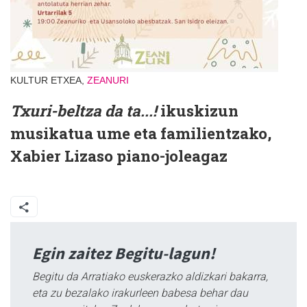
KULTUR ETXEA,
ZEANURI
Txuri-beltza da ta...!
ikuskizun
musikatua ume eta familientzako,
Xabier Lizaso piano-joleagaz
Egin zaitez Begitu-lagun!
Begitu da Arratiako euskerazko aldizkari bakarra,
eta zu bezalako irakurleen babesa behar dau