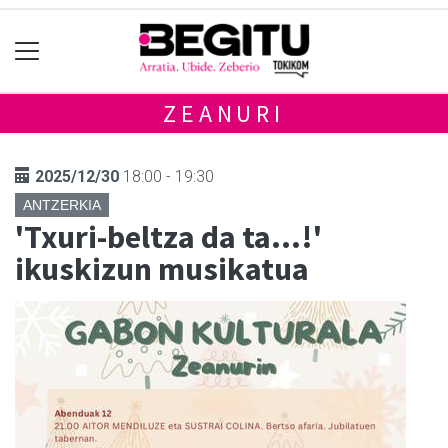
ZEANURI
2025/12/30
18:00 - 19:30
ANTZERKIA
'Txuri-beltza da ta...!'
ikuskizun musikatua