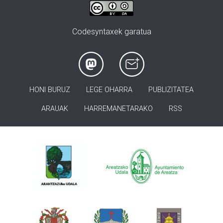
Codesyntaxek garatua
HONI BURUZ
LEGE OHARRA
PUBLIZITATEA
ARAUAK
HARREMANETARAKO
RSS