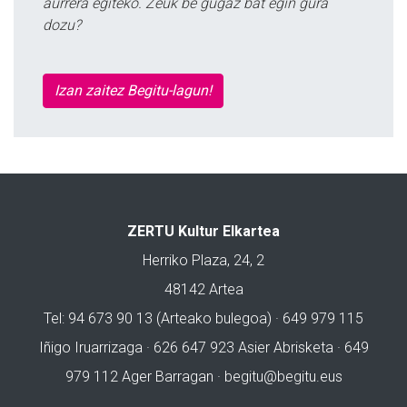
aurrera egiteko. Zeuk be gugaz bat egin gura
dozu?
Izan zaitez Begitu-lagun!
ZERTU Kultur Elkartea
Herriko Plaza, 24, 2
48142 Artea
Tel: 94 673 90 13 (Arteako bulegoa) · 649 979 115
Iñigo Iruarrizaga · 626 647 923 Asier Abrisketa · 649
979 112 Ager Barragan ·
begitu@begitu.eus