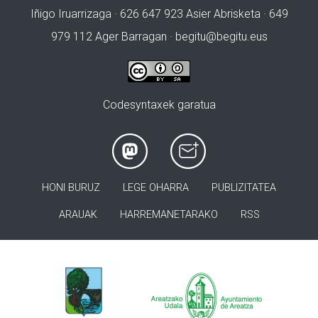
Iñigo Iruarrizaga · 626 647 923 Asier Abrisketa · 649
979 112 Ager Barragan ·
begitu@begitu.eus
Codesyntaxek garatua
HONI BURUZ
LEGE OHARRA
PUBLIZITATEA
ARAUAK
HARREMANETARAKO
RSS