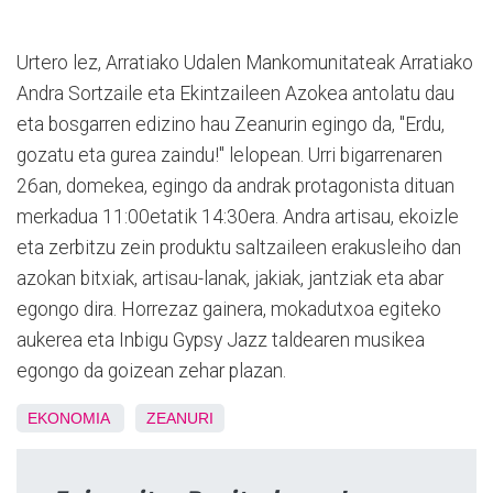
Urtero lez, Arratiako Udalen Mankomunitateak Arratiako
Andra Sortzaile eta Ekintzaileen Azokea antolatu dau
eta bosgarren edizino hau Zeanurin egingo da, "Erdu,
gozatu eta gurea zaindu!" lelopean. Urri bigarrenaren
26an, domekea, egingo da andrak protagonista dituan
merkadua 11:00etatik 14:30era. Andra artisau, ekoizle
eta zerbitzu zein produktu saltzaileen erakusleiho dan
azokan bitxiak, artisau-lanak, jakiak, jantziak eta abar
egongo dira. Horrezaz gainera, mokadutxoa egiteko
aukerea eta Inbigu Gypsy Jazz taldearen musikea
egongo da goizean zehar plazan.
EKONOMIA
ZEANURI