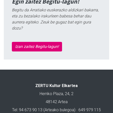
Egin zaitez Begitu-lagun!
Begitu da Arratiako euskerazko aldizkari bakarra,
eta zu bezalako irakurleen babesa behar dau
aurrera egiteko. Zeuk be gugaz bat egin gura
dozu?
Izan zaitez Begitu-lagun!
ZERTU Kultur Elkartea
Herriko Plaza, 24, 2
48142 Artea
Tel: 94 673 90 13 (Arteako bulegoa) · 649 979 115