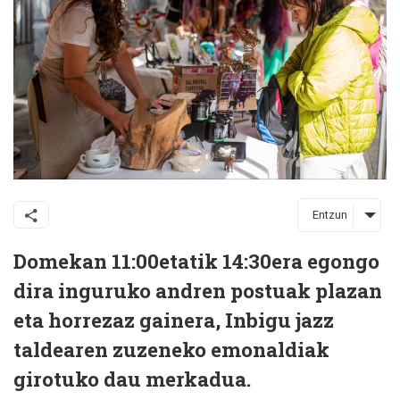
Entzun
Domekan 11:00etatik 14:30era egongo
dira inguruko andren postuak plazan
eta horrezaz gainera, Inbigu jazz
taldearen zuzeneko emonaldiak
girotuko dau merkadua.