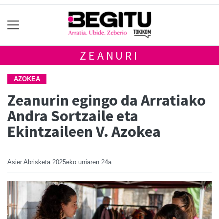
ZEANURI
AZOKEA
Zeanurin egingo da Arratiako
Andra Sortzaile eta
Ekintzaileen V. Azokea
Asier Abrisketa
2025eko urriaren 24a