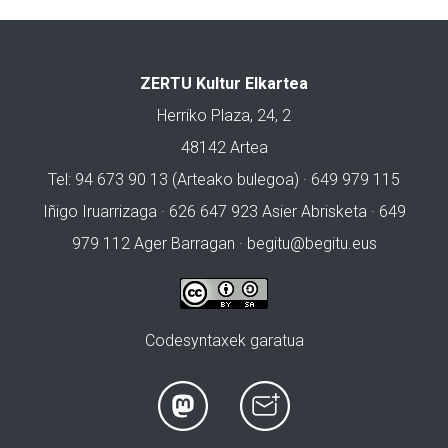
ZERTU Kultur Elkartea
Herriko Plaza, 24, 2
48142 Artea
Tel: 94 673 90 13 (Arteako bulegoa) · 649 979 115
Iñigo Iruarrizaga · 626 647 923 Asier Abrisketa · 649
979 112 Ager Barragan ·
begitu@begitu.eus
Codesyntaxek garatua