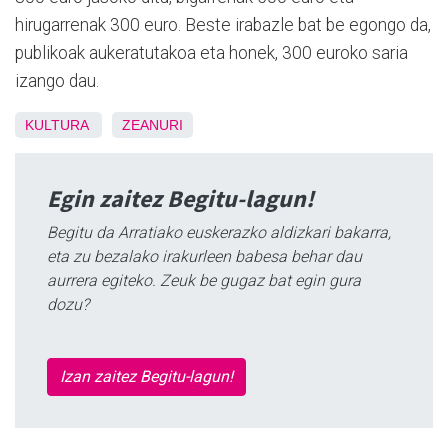
hirugarrenak 300 euro. Beste irabazle bat be egongo da,
publikoak aukeratutakoa eta honek, 300 euroko saria
izango dau.
KULTURA
ZEANURI
Egin zaitez Begitu-lagun!
Begitu da Arratiako euskerazko aldizkari bakarra,
eta zu bezalako irakurleen babesa behar dau
aurrera egiteko. Zeuk be gugaz bat egin gura
dozu?
Izan zaitez Begitu-lagun!