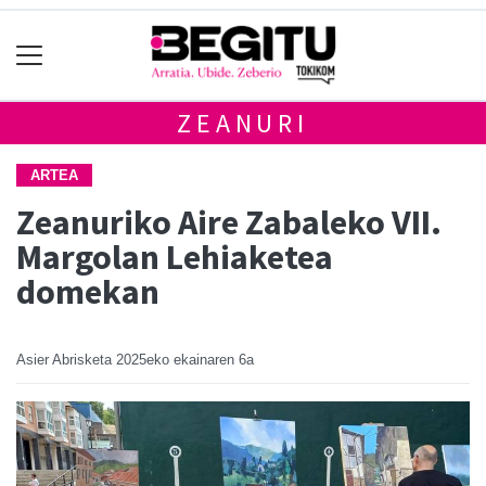
ZEANURI
ARTEA
Zeanuriko Aire Zabaleko VII.
Margolan Lehiaketea
domekan
Asier Abrisketa
2025eko ekainaren 6a