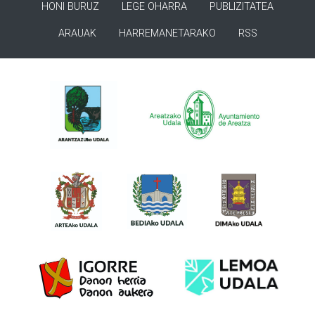
HONI BURUZ
LEGE OHARRA
PUBLIZITATEA
ARAUAK
HARREMANETARAKO
RSS