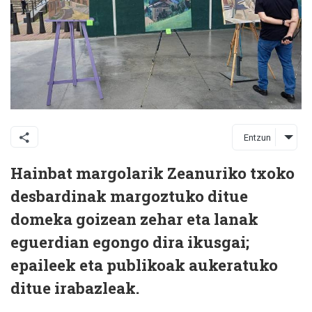
Entzun
Hainbat margolarik Zeanuriko txoko
desbardinak margoztuko ditue
domeka goizean zehar eta lanak
eguerdian egongo dira ikusgai;
epaileek eta publikoak aukeratuko
ditue irabazleak.