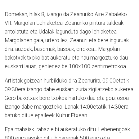
Domekan, hilak 8, izango da Zeanuriko Aire Zabaleko
VII. Margolan Lehiaketea. Zeanuriko pintura taldeak
antolatuta eta Udalak lagunduta dago lehiaketea.
Margolanen gaia, urtero lez, Zeanuri eta bere inguruak
dira: auzoak, baserriak, basoak, errekea... Margolari
bakotxak txoko bat aukeratu eta hau margoztuko dau
euskarri lauan, gehienez be 100x100 zentimetrokoa.
Artistak goizean hurbilduko dira Zeanurira, 09:00etatik
09:30era izango dabe euskarri zuria zigilatzeko aukerea.
Gero bakotxak bere txokoa hartuko dau eta goiz osoa
izango dabe margozteko. Lanak 14:00etatik 14:30era
batuko ditue epaileek Kultur Etxean.
Epaimahaiak irabazle bi aukeratuko ditu. Lehenengoak
800 euro jasoko ditu, bigarrenak 500 euro eta