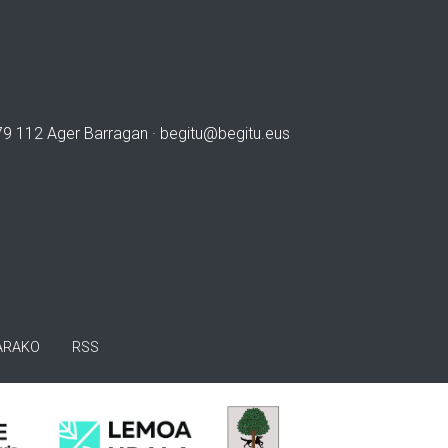
979 112 Ager Barragan ·
begitu@begitu.eus
ARAKO
RSS