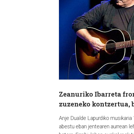
Zeanuriko Ibarreta fro
zuzeneko kontzertua, 
Anje Dualde Lapurdiko musikaria
abestu eban jentearen aurrean le