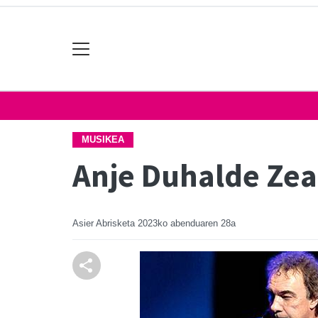
MUSIKEA
Anje Duhalde Zea
Asier Abrisketa
2023ko abenduaren 28a