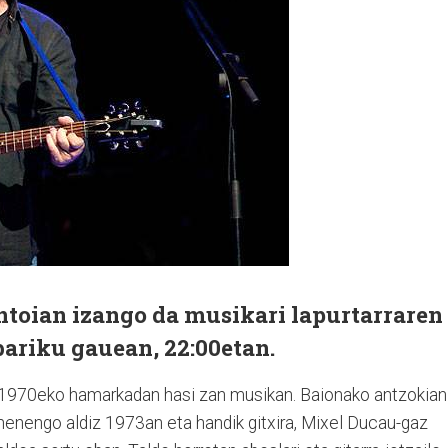
ntoian izango da musikari lapurtarraren
bariku gauean, 22:00etan.
 1970eko hamarkadan hasi zan musikan. Baionako antzokian
henengo aldiz 1973an eta handik gitxira, Mixel Ducau-gaz