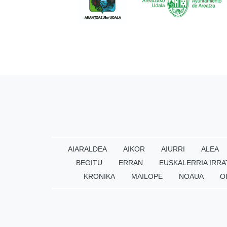
AIARALDEA
AIKOR
AIURRI
ALEA
BEGITU
ERRAN
EUSKALERRIA IRRA
KRONIKA
MAILOPE
NOAUA
O