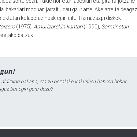
aldea sortu eban. Talde horretan abeslari eta gitarra-jotzaile
da, bakarlari moduan jarraitu dau gaur arte. Akelarre taldeaga
proiektutan kolaborazinoak egin ditu. Hamazazpi diskok
oizero
(1975),
Amurizarekin kantari
(1990),
Sorminetan
reetako batzuk.
agun!
 aldizkari bakarra, eta zu bezalako irakurleen babesa behar
ugaz bat egin gura dozu?