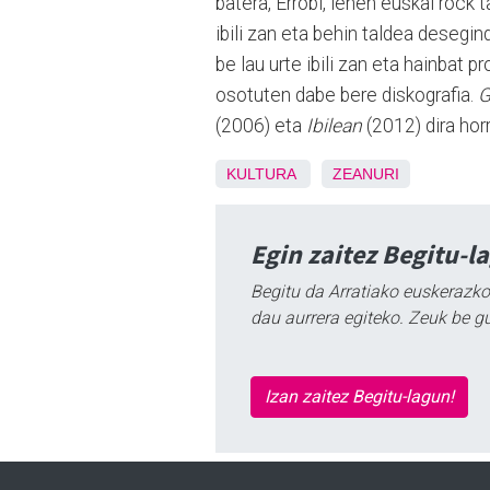
batera, Errobi, lehen euskal rock t
ibili zan eta behin taldea desegin
be lau urte ibili zan eta hainbat 
osotuten dabe bere diskografia.
G
(2006) eta
Ibilean
(2012) dira hor
KULTURA
ZEANURI
Egin zaitez Begitu-l
Begitu da Arratiako euskerazko
dau aurrera egiteko. Zeuk be g
Izan zaitez Begitu-lagun!