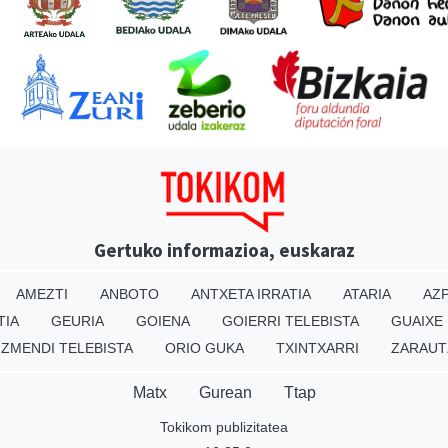
Gertuko informazioa, euskaraz
AMEZTI
ANBOTO
ANTXETA IRRATIA
ATARIA
AZP
TIA
GEURIA
GOIENA
GOIERRI TELEBISTA
GUAIXE
IZMENDI TELEBISTA
ORIO GUKA
TXINTXARRI
ZARAUT
Matx
Gurean
Ttap
Tokikom publizitatea