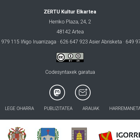
ZERTU Kultur Elkartea
Herriko Plaza, 24, 2
48142 Artea
 979 115 Iñigo Iruarrizaga · 626 647 923 Asier Abrisketa · 649 
Codesyntaxek garatua
LEGE OHARRA
PUBLIZITATEA
ARAUAK
HARREMANET