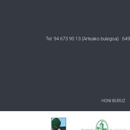
Tel: 94 673 90 13 (Arteako bulegoa) · 649
HONI BURUZ