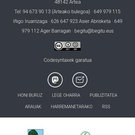
48142 Artea
Tel: 94 673 90 13 (Arteako bulegoa) · 649 979 115
Iñigo Iruarrizaga · 626 647 923 Asier Abrisketa · 649
979 112 Ager Barragan ·
begitu@begitu.eus
Codesyntaxek garatua
HONI BURUZ
LEGE OHARRA
PUBLIZITATEA
ARAUAK
HARREMANETARAKO
RSS