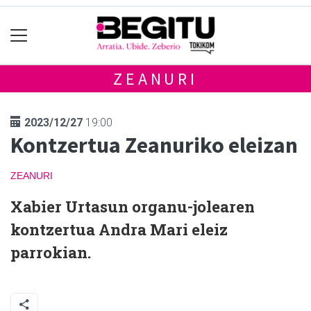
ZEANURI
2023/12/27
19:00
Kontzertua Zeanuriko eleizan
ZEANURI
Xabier Urtasun organu-jolearen
kontzertua Andra Mari eleiz
parrokian.