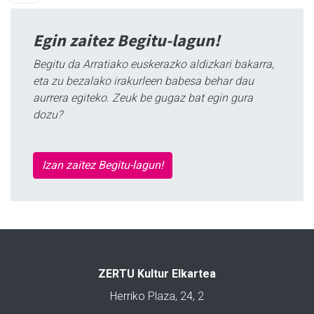
Egin zaitez Begitu-lagun!
Begitu da Arratiako euskerazko aldizkari bakarra,
eta zu bezalako irakurleen babesa behar dau
aurrera egiteko. Zeuk be gugaz bat egin gura
dozu?
Izan zaitez Begitu-lagun!
ZERTU Kultur Elkartea
Herriko Plaza, 24, 2