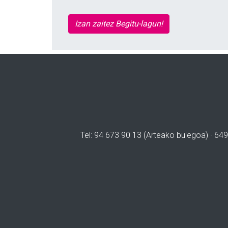
Izan zaitez Begitu-lagun!
Tel: 94 673 90 13 (Arteako bulegoa) · 649