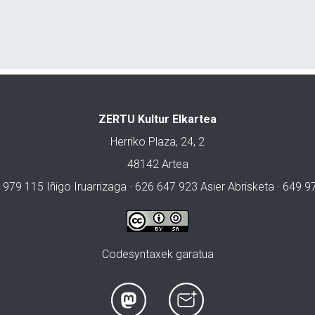
ZERTU Kultur Elkartea
Herriko Plaza, 24, 2
48142 Artea
 979 115 Iñigo Iruarrizaga · 626 647 923 Asier Abrisketa · 649 
Codesyntaxek garatua