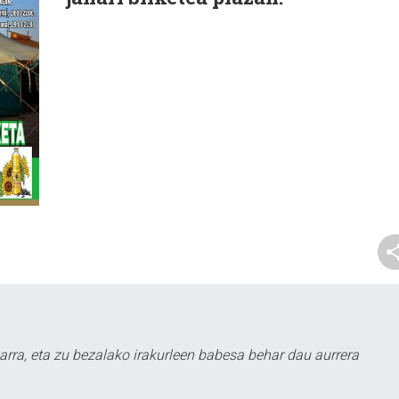
arra, eta zu bezalako irakurleen babesa behar dau aurrera