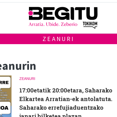
ZEANURI
eanurin
ZEANURI
17:00etatik 20:00etara, Saharako
Elkartea Arratian-ek antolatuta.
Saharako errefujiaduentzako
janari bilketea plazan.