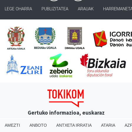
LEGE OHARRA
PUBLIZITATEA
ARAUAK
HARREMANET
Gertuko informazioa, euskaraz
AMEZTI
ANBOTO
ANTXETA IRRATIA
ATARIA
AZP