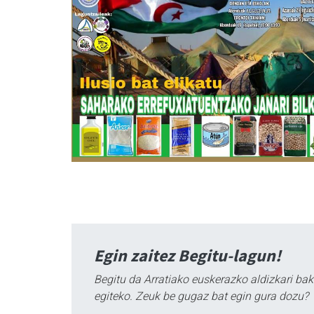
Egin zaitez Begitu-lagun!
Begitu da Arratiako euskerazko aldizkari bak
egiteko. Zeuk be gugaz bat egin gura dozu?