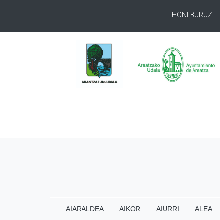
HONI BURUZ
AIARALDEA
AIKOR
AIURRI
ALEA