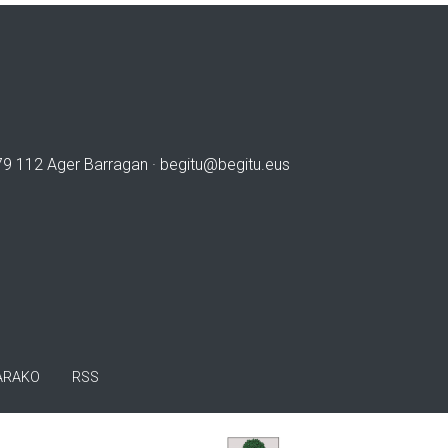
979 112 Ager Barragan ·
begitu@begitu.eus
ARAKO
RSS