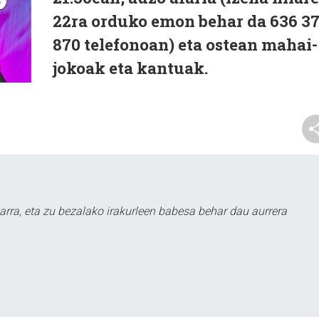
22ra orduko emon behar da 636 3
870 telefonoan) eta ostean mahai-
jokoak eta kantuak.
arra, eta zu bezalako irakurleen babesa behar dau aurrera