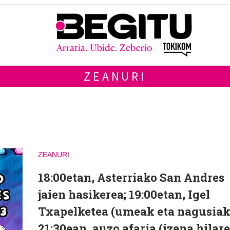
ZEANURI
ZEANURI
18:00etan, Asterriako San Andres
jaien hasikerea; 19:00etan, Igel
Txapelketea (umeak eta nagusiak
21:30ean, auzo afaria (izena hilar