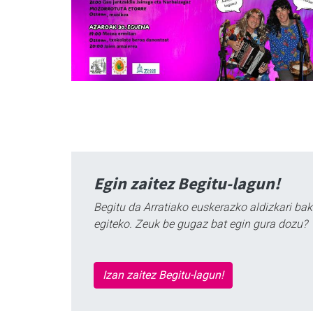
Egin zaitez Begitu-lagun!
Begitu da Arratiako euskerazko aldizkari bak
egiteko. Zeuk be gugaz bat egin gura dozu?
Izan zaitez Begitu-lagun!