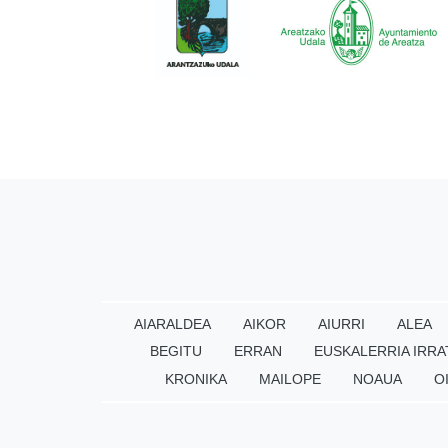
AIARALDEA
AIKOR
AIURRI
ALEA
BEGITU
ERRAN
EUSKALERRIA IRRA
KRONIKA
MAILOPE
NOAUA
O