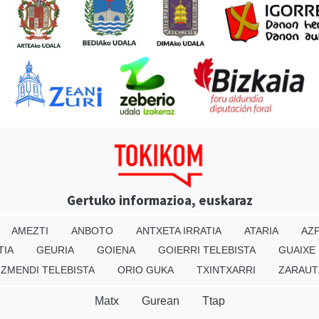
Gertuko informazioa, euskaraz
AMEZTI
ANBOTO
ANTXETA IRRATIA
ATARIA
AZP
TIA
GEURIA
GOIENA
GOIERRI TELEBISTA
GUAIXE
IZMENDI TELEBISTA
ORIO GUKA
TXINTXARRI
ZARAUT
Matx
Gurean
Ttap