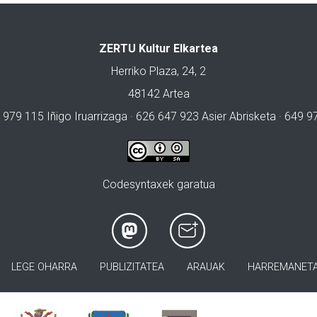
ZERTU Kultur Elkartea
Herriko Plaza, 24, 2
48142 Artea
 979 115 Iñigo Iruarrizaga · 626 647 923 Asier Abrisketa · 649 
Codesyntaxek garatua
LEGE OHARRA
PUBLIZITATEA
ARAUAK
HARREMANET