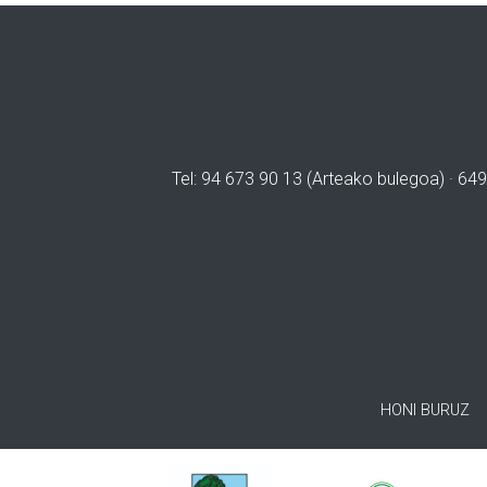
Tel: 94 673 90 13 (Arteako bulegoa) · 649
HONI BURUZ