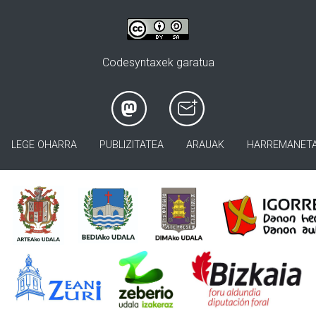
Codesyntaxek garatua
LEGE OHARRA
PUBLIZITATEA
ARAUAK
HARREMANET