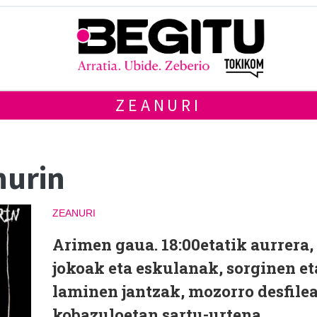
ZEANURI
nurin
ZEANURI
Arimen gaua. 18:00etatik aurrera,
jokoak eta eskulanak, sorginen et
laminen jantzak, mozorro desfilea
kobazuloetan sartu-urtena,