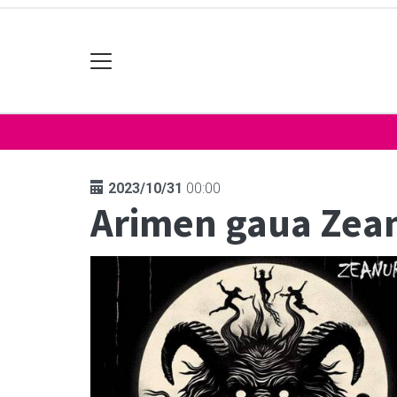
2023/10/31
00:00
Arimen gaua Zea