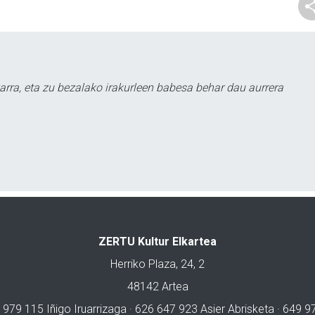
arra, eta zu bezalako irakurleen babesa behar dau aurrera
ZERTU Kultur Elkartea
Herriko Plaza, 24, 2
48142 Artea
 979 115 Iñigo Iruarrizaga · 626 647 923 Asier Abrisketa · 649 