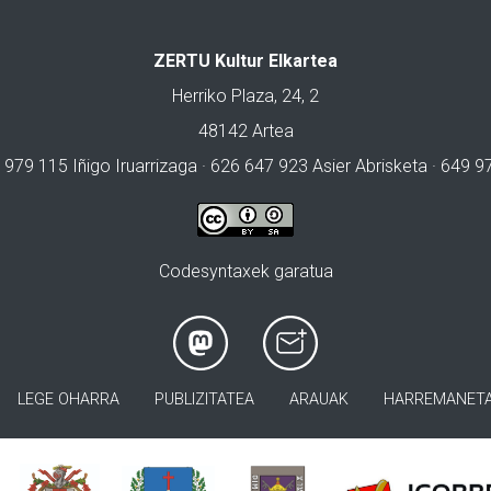
ZERTU Kultur Elkartea
Herriko Plaza, 24, 2
48142 Artea
 979 115 Iñigo Iruarrizaga · 626 647 923 Asier Abrisketa · 649 
Codesyntaxek garatua
LEGE OHARRA
PUBLIZITATEA
ARAUAK
HARREMANET