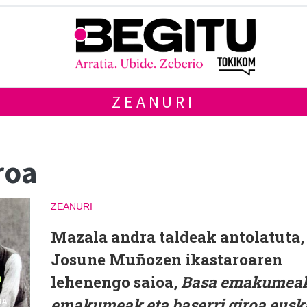
ZEANURI
roa
ZEANURI
Mazala andra taldeak antolatuta,
Josune Muñozen ikastaroaren
lehenengo saioa,
Basa emakumeak
emakumeak eta baserri giroa eusk