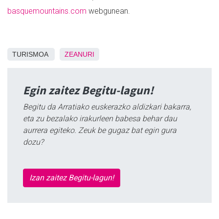
basquemountains.com
webgunean.
TURISMOA
ZEANURI
Egin zaitez Begitu-lagun!
Begitu da Arratiako euskerazko aldizkari bakarra,
eta zu bezalako irakurleen babesa behar dau
aurrera egiteko. Zeuk be gugaz bat egin gura
dozu?
Izan zaitez Begitu-lagun!