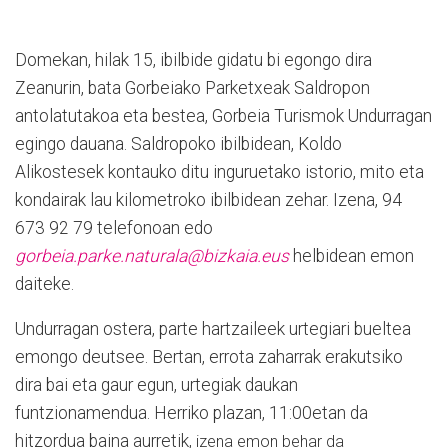
Domekan, hilak 15, ibilbide gidatu bi egongo dira
Zeanurin, bata Gorbeiako Parketxeak Saldropon
antolatutakoa eta bestea, Gorbeia Turismok Undurragan
egingo dauana. Saldropoko ibilbidean, Koldo
Alikostesek kontauko ditu inguruetako istorio, mito eta
kondairak lau kilometroko ibilbidean zehar. Izena, 94
673 92 79 telefonoan edo
gorbeia.parke.naturala@bizkaia.eus
helbidean emon
daiteke.
Undurragan ostera, parte hartzaileek urtegiari bueltea
emongo deutsee. Bertan, errota zaharrak erakutsiko
dira bai eta gaur egun, urtegiak daukan
funtzionamendua. Herriko plazan, 11:00etan da
hitzordua baina aurretik,
izena emon behar da