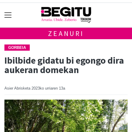
ZEANURI
GORBEIA
Ibilbide gidatu bi egongo dira
aukeran domekan
Asier Abrisketa
2023ko urriaren 13a