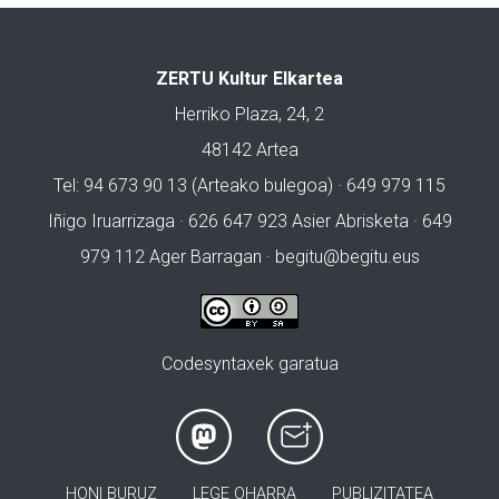
ZERTU Kultur Elkartea
Herriko Plaza, 24, 2
48142 Artea
Tel: 94 673 90 13 (Arteako bulegoa) · 649 979 115
Iñigo Iruarrizaga · 626 647 923 Asier Abrisketa · 649
979 112 Ager Barragan ·
begitu@begitu.eus
Codesyntaxek garatua
HONI BURUZ
LEGE OHARRA
PUBLIZITATEA