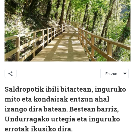
Entzun
Saldropotik ibili bitartean, inguruko
mito eta kondairak entzun ahal
izango dira batean. Bestean barriz,
Undurragako urtegia eta inguruko
errotak ikusiko dira.