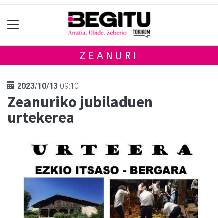
ZEANURI
2023/10/13
09:10
Zeanuriko jubiladuen
urtekerea