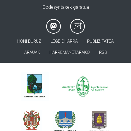
Codesyntaxek garatua
HONI BURUZ
LEGE OHARRA
PUBLIZITATEA
ARAUAK
HARREMANETARAKO
RSS