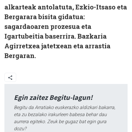
alkarteak antolatuta, Ezkio-Itsaso eta
Bergarara bisita gidatua:
sagardaoaren prozesua eta
Igartubeitia baserrira. Bazkaria
Agirretxea jatetxean eta arrastia
Bergaran.
Egin zaitez Begitu-lagun!
Begitu da Arratiako euskerazko aldizkari bakarra,
eta zu bezalako irakurleen babesa behar dau
aurrera egiteko. Zeuk be gugaz bat egin gura
dozu?