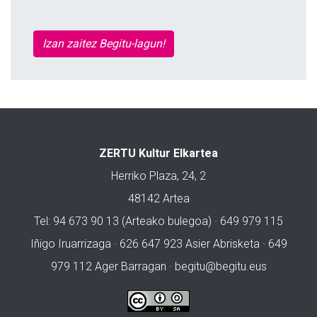
Izan zaitez Begitu-lagun!
ZERTU Kultur Elkartea
Herriko Plaza, 24, 2
48142 Artea
Tel: 94 673 90 13 (Arteako bulegoa) · 649 979 115
Iñigo Iruarrizaga · 626 647 923 Asier Abrisketa · 649
979 112 Ager Barragan ·
begitu@begitu.eus