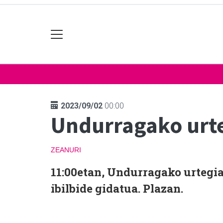
2023/09/02
00:00
Undurragako urte
ZEANURI
11:00etan, Undurragako urtegia
ibilbide gidatua. Plazan.