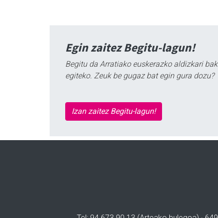
Egin zaitez Begitu-lagun!
Begitu da Arratiako euskerazko aldizkari bak
egiteko. Zeuk be gugaz bat egin gura dozu?
Izan zaitez Begitu-lagun!
Tel: 94 673 90 13 (Arteako bulegoa) · 649