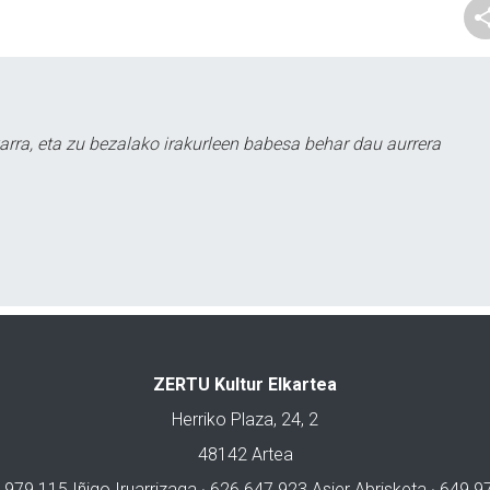
arra, eta zu bezalako irakurleen babesa behar dau aurrera
ZERTU Kultur Elkartea
Herriko Plaza, 24, 2
48142 Artea
 979 115 Iñigo Iruarrizaga · 626 647 923 Asier Abrisketa · 649 