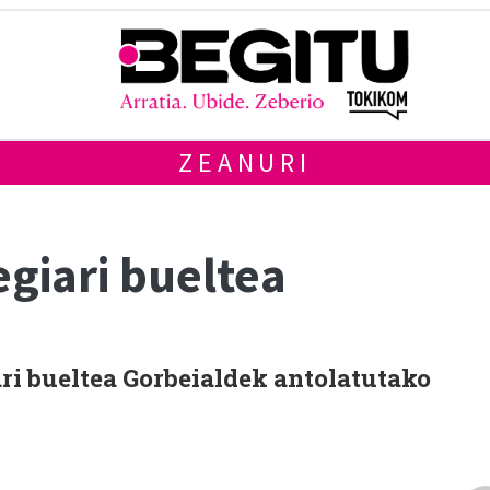
ZEANURI
giari bueltea
ri bueltea Gorbeialdek antolatutako