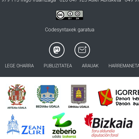
Codesyntaxek garatua
LEGE OHARRA
PUBLIZITATEA
ARAUAK
HARREMANET