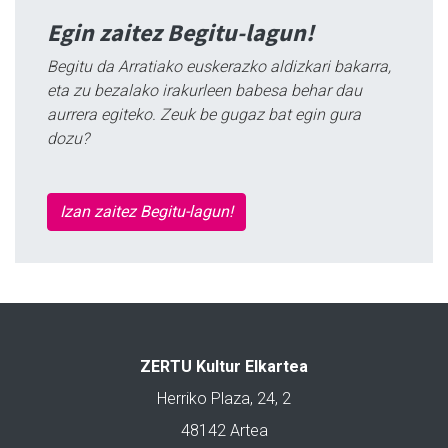
Egin zaitez Begitu-lagun!
Begitu da Arratiako euskerazko aldizkari bakarra,
eta zu bezalako irakurleen babesa behar dau
aurrera egiteko. Zeuk be gugaz bat egin gura
dozu?
Izan zaitez Begitu-lagun!
ZERTU Kultur Elkartea
Herriko Plaza, 24, 2
48142 Artea