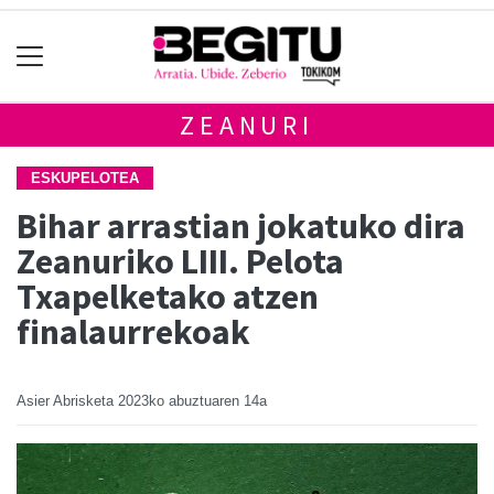
ZEANURI
ESKUPELOTEA
Bihar arrastian jokatuko dira
Zeanuriko LIII. Pelota
Txapelketako atzen
finalaurrekoak
Asier Abrisketa
2023ko abuztuaren 14a