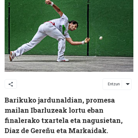
Entzun
Barikuko jardunaldian, promesa
mailan Ibarluzeak lortu eban
finalerako txartela eta nagusietan,
Diaz de Gereñu eta Markaidak.