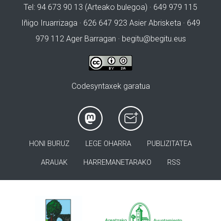
Tel: 94 673 90 13 (Arteako bulegoa) · 649 979 115
Iñigo Iruarrizaga · 626 647 923 Asier Abrisketa · 649
979 112 Ager Barragan ·
begitu@begitu.eus
Codesyntaxek garatua
HONI BURUZ
LEGE OHARRA
PUBLIZITATEA
ARAUAK
HARREMANETARAKO
RSS