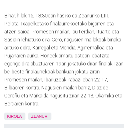
Bihar, hilak 15, 18:30ean hasiko da Zeanuriko LIII.
Pelota Txapelketako finalaurrekoetako bigarren eta
atzen saioa. Promesen mailan, lau t'erdian, Ituarte eta
Sasiain lehiatuko dira. Gero, nagusien mailakoak binaka
arituko didra, Karregal eta Mendia, Agirremalloa eta
Pujanaren aurka. Honeek amaitu ostean, ebatzita
egongo dira abuztuaren 19an jokatuko diran finalak. Izan
be, beste finalaurrekoak barikuan jokatu ziran.
Promesen mailan, Ibarluzeak irabazi eban 22-17,
Bilbaoren kontra. Nagusien mailan barriz, Diaz de
Gereñu eta Markaida nagusitu ziran 22-13, Okamika eta
Beitiaren kontra.
KIROLA
ZEANURI