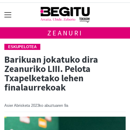
ZEANURI
ESKUPELOTEA
Barikuan jokatuko dira
Zeanuriko LIII. Pelota
Txapelketako lehen
finalaurrekoak
Asier Abrisketa
2023ko abuztuaren 9a