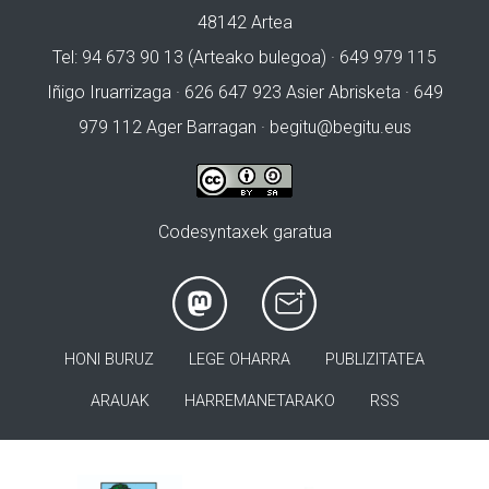
48142 Artea
Tel: 94 673 90 13 (Arteako bulegoa) · 649 979 115
Iñigo Iruarrizaga · 626 647 923 Asier Abrisketa · 649
979 112 Ager Barragan ·
begitu@begitu.eus
Codesyntaxek garatua
HONI BURUZ
LEGE OHARRA
PUBLIZITATEA
ARAUAK
HARREMANETARAKO
RSS