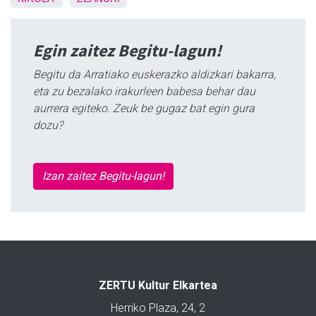
Egin zaitez Begitu-lagun!
Begitu da Arratiako euskerazko aldizkari bakarra,
eta zu bezalako irakurleen babesa behar dau
aurrera egiteko. Zeuk be gugaz bat egin gura
dozu?
Izan zaitez Begitu-lagun!
ZERTU Kultur Elkartea
Herriko Plaza, 24, 2