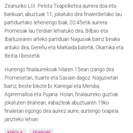
Zeanuriko LIII. Pelota Txapelketea aurrera doa eta
barikuan, abuztuak 11, jokatuko dira finalerdietako lau
partiduetako lehenengo biak, 20:45etik aurrera.
Promesak lau t'erdian lehiatuko dira, Bilbao eta
Ibarluzearen arteko partiduan Nagusiak barriz binaka
arituko dira, Gereñu eta Markaida batetik, Okamika eta
Beitia I bestetik.
Hurrengo finalaurrekoak hilaren 15ean izango dira.
Promesetan, Ituarte eta Sasiain dagoz. Nagusietan
barriz, beste bikote bi: Karregal eta Mendia,
Agirremalloa eta Pujana. Holan, finalaurreko guztiak
jokatuten diranean, irabazleak abuztuaren 19ko
finaletan egongo dira aurrez aurre, aurtengo txapela
janzteko lehian.
KIROLA
ZEANURI