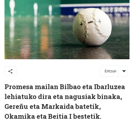
Entzun
Promesa mailan Bilbao eta Ibarluzea
lehiatuko dira eta nagusiak binaka,
Gereñu eta Markaida batetik,
Okamika eta Beitia I bestetik.