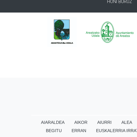
HONI BURUZ
AIARALDEA
AIKOR
AIURRI
ALEA
BEGITU
ERRAN
EUSKALERRIA IRRA