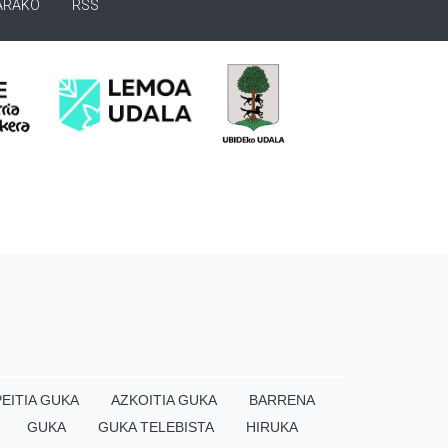
ARAKO
RSS
EITIA GUKA
AZKOITIA GUKA
BARRENA
GUKA
GUKA TELEBISTA
HIRUKA