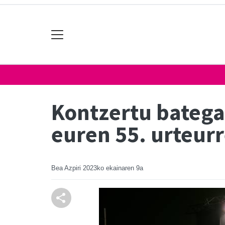
Kontzertu batega
euren 55. urteur
Bea Azpiri
2023ko ekainaren 9a