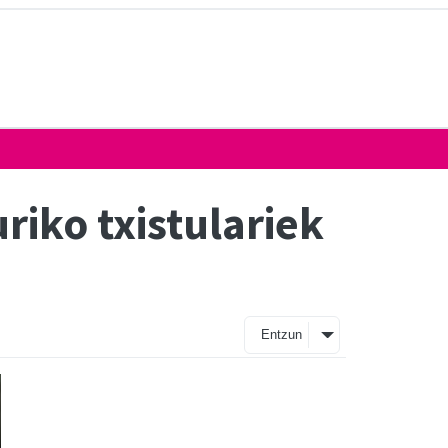
iko txistulariek
Entzun