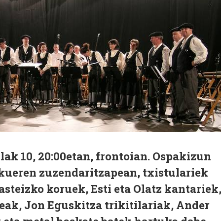
lak 10, 20:00etan, frontoian. Ospakizun
kueren zuzendaritzapean, txistulariek
asteizko koruek, Esti eta Olatz kantariek
eak, Jon Eguskitza trikitilariak, Ander