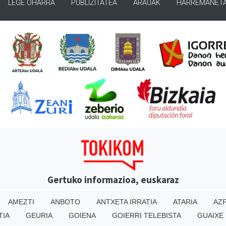
LEGE OHARRA
PUBLIZITATEA
ARAUAK
HARREMANET
Gertuko informazioa, euskaraz
AMEZTI
ANBOTO
ANTXETA IRRATIA
ATARIA
AZP
TIA
GEURIA
GOIENA
GOIERRI TELEBISTA
GUAIXE