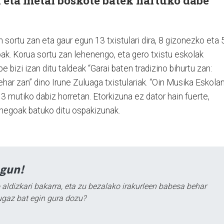
 eta metal boskote batek hartuko dabe
 sortu zan eta gaur egun 13 txistulari dira, 8 gizonezko eta 
oak. Korua sortu zan lehenengo, eta gero txistu eskolak
 bizi izan ditu taldeak “Garai baten tradizino bihurtu zan:
ehar zan” dino Irune Zuluaga txistulariak. “Oin Musika Eskola
 3 mutiko dabiz horretan. Etorkizuna ez dator hain fuerte,
henegoak batuko ditu ospakizunak.
agun!
 aldizkari bakarra, eta zu bezalako irakurleen babesa behar
ugaz bat egin gura dozu?