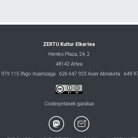
ZERTU Kultur Elkartea
Herriko Plaza, 24, 2
48142 Artea
 979 115 Iñigo Iruarrizaga · 626 647 923 Asier Abrisketa · 649 
Codesyntaxek garatua