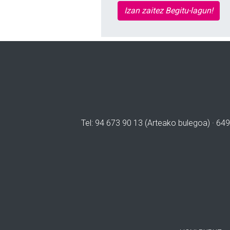
Izan zaitez Begitu-lagun!
Tel: 94 673 90 13 (Arteako bulegoa) · 649