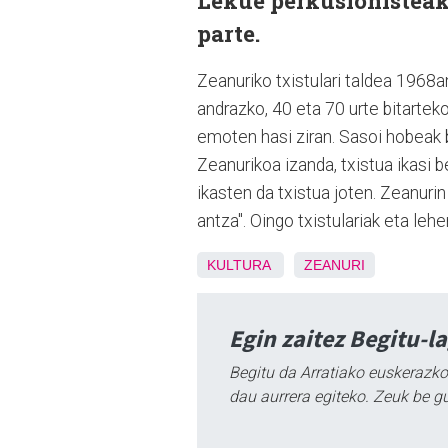
Lekue perkusionisteak
parte.
Zeanuriko txistulari taldea 1968an
andrazko, 40 eta 70 urte bitartek
emoten hasi ziran. Sasoi hobeak be
Zeanurikoa izanda, txistua ikasi b
ikasten da txistua joten. Zeanurin
antza". Oingo txistulariak eta le
KULTURA
ZEANURI
Egin zaitez Begitu-l
Begitu da Arratiako euskerazko
dau aurrera egiteko. Zeuk be g