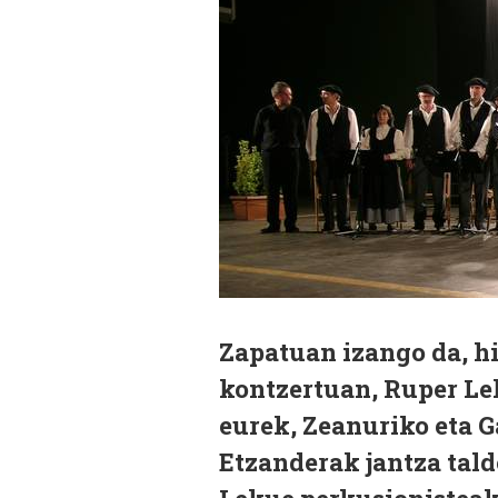
Zapatuan izango da, hi
kontzertuan, Ruper Le
eurek, Zeanuriko eta G
Etzanderak jantza tald