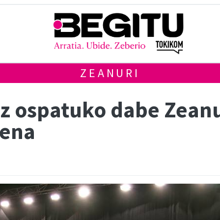
ZEANURI
z ospatuko dabe Zeanur
rena