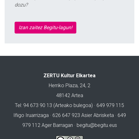
dozu?
Izan zaitez Begitu-lagun!
ZERTU Kultur Elkartea
Herriko Plaza, 24, 2
48142 Artea
Tel: 94 673 90 13 (Arteako bulegoa) · 649 979 115
Iñigo Iruarrizaga · 626 647 923 Asier Abrisketa · 649
979 112 Ager Barragan ·
begitu@begitu.eus