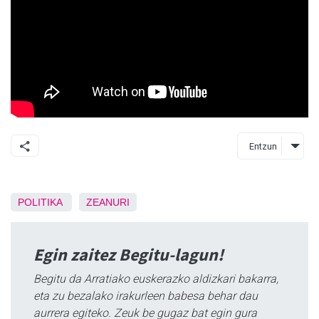
Entzun
POLITIKA
ZEANURI
Egin zaitez Begitu-lagun!
Begitu da Arratiako euskerazko aldizkari bakarra,
eta zu bezalako irakurleen babesa behar dau
aurrera egiteko. Zeuk be gugaz bat egin gura