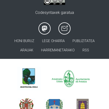
Codesyntaxek garatua
HONI BURUZ
LEGE OHARRA
PUBLIZITATEA
ARAUAK
HARREMANETARAKO
RSS