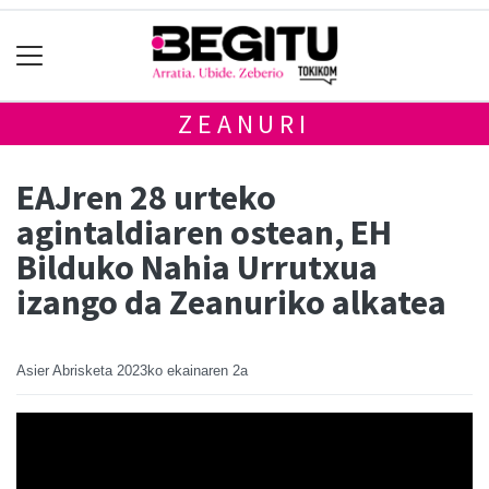
ZEANURI
EAJren 28 urteko
agintaldiaren ostean, EH
Bilduko Nahia Urrutxua
izango da Zeanuriko alkatea
Asier Abrisketa
2023ko ekainaren 2a