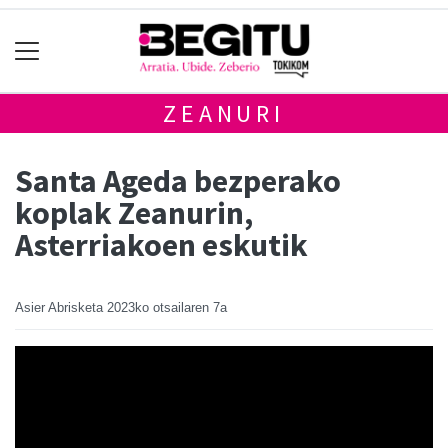
ZEANURI
Santa Ageda bezperako
koplak Zeanurin,
Asterriakoen eskutik
Asier Abrisketa
2023ko otsailaren 7a