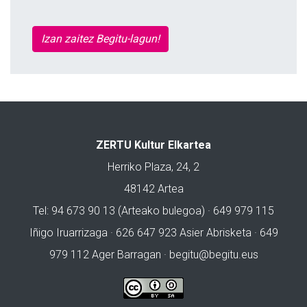
Izan zaitez Begitu-lagun!
ZERTU Kultur Elkartea
Herriko Plaza, 24, 2
48142 Artea
Tel: 94 673 90 13 (Arteako bulegoa) · 649 979 115
Iñigo Iruarrizaga · 626 647 923 Asier Abrisketa · 649
979 112 Ager Barragan ·
begitu@begitu.eus