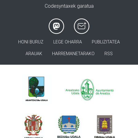
Codesyntaxek garatua
HONI BURUZ
LEGE OHARRA
PUBLIZITATEA
ARAUAK
HARREMANETARAKO
RSS