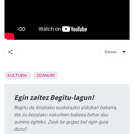
Entzun
KULTURA
ZEANURI
Egin zaitez Begitu-lagun!
Begitu da Arratiako euskerazko aldizkari bakarra,
eta zu bezalako irakurleen babesa behar dau
aurrera egiteko. Zeuk be gugaz bat egin gura
dozu?