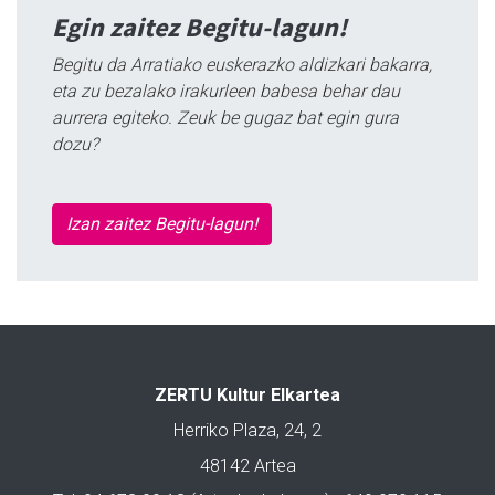
Egin zaitez Begitu-lagun!
Begitu da Arratiako euskerazko aldizkari bakarra,
eta zu bezalako irakurleen babesa behar dau
aurrera egiteko. Zeuk be gugaz bat egin gura
dozu?
Izan zaitez Begitu-lagun!
ZERTU Kultur Elkartea
Herriko Plaza, 24, 2
48142 Artea