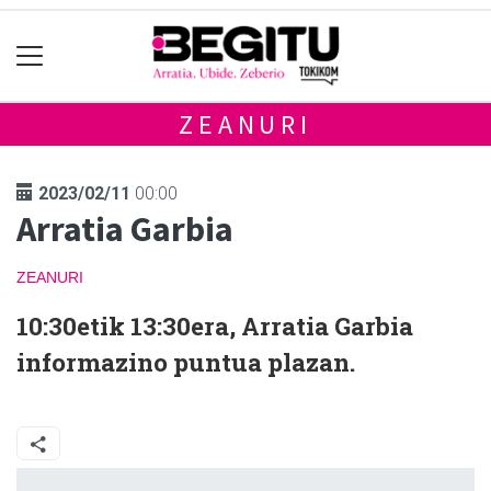
ZEANURI
2023/02/11
00:00
Arratia Garbia
ZEANURI
10:30etik 13:30era, Arratia Garbia
informazino puntua plazan.