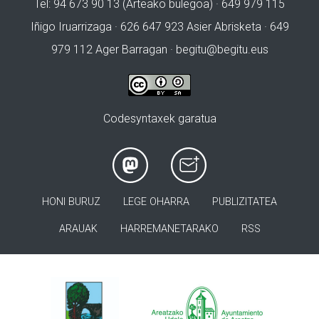
Tel: 94 673 90 13 (Arteako bulegoa) · 649 979 115
Iñigo Iruarrizaga · 626 647 923 Asier Abrisketa · 649
979 112 Ager Barragan ·
begitu@begitu.eus
Codesyntaxek garatua
HONI BURUZ
LEGE OHARRA
PUBLIZITATEA
ARAUAK
HARREMANETARAKO
RSS