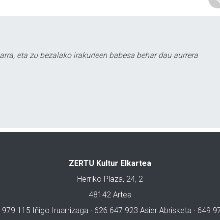
arra, eta zu bezalako irakurleen babesa behar dau aurrera
ZERTU Kultur Elkartea
Herriko Plaza, 24, 2
48142 Artea
 979 115 Iñigo Iruarrizaga · 626 647 923 Asier Abrisketa · 649 