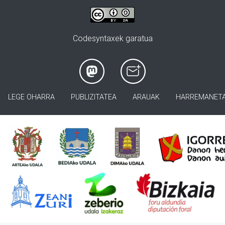
Codesyntaxek garatua
LEGE OHARRA
PUBLIZITATEA
ARAUAK
HARREMANET