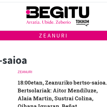
ZEANURI
-saioa
ZEANURI
18:00etan, Zeanuriko bertso-saioa.
Bertsolariak: Aitor Mendiluze,
Alaia Martin, Sustrai Colina,
Oihana Iguaran, Beñat