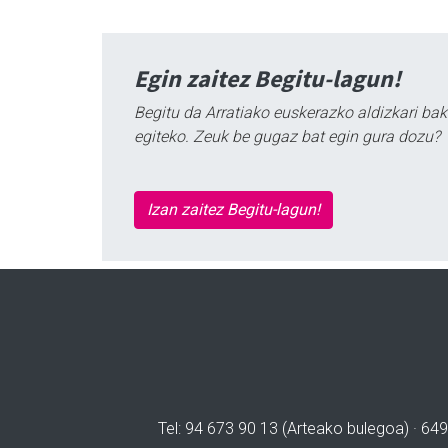
Egin zaitez Begitu-lagun!
Begitu da Arratiako euskerazko aldizkari bak
egiteko. Zeuk be gugaz bat egin gura dozu?
Izan zaitez Begitu-lagun!
Tel: 94 673 90 13 (Arteako bulegoa) · 649