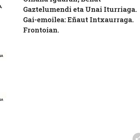
Gaztelumendi eta Unai Iturriaga.
Gai-emoilea: Eñaut Intxaurraga.
Frontoian.