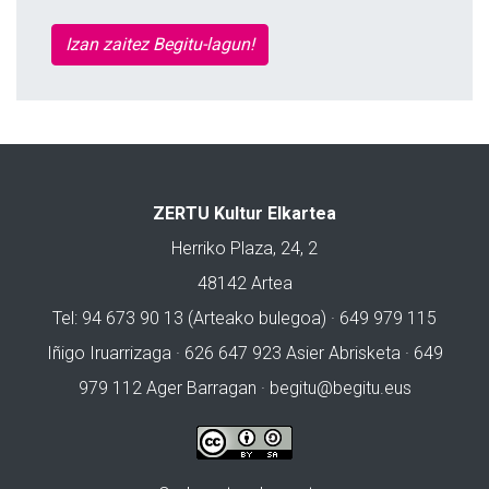
Izan zaitez Begitu-lagun!
ZERTU Kultur Elkartea
Herriko Plaza, 24, 2
48142 Artea
Tel: 94 673 90 13 (Arteako bulegoa) · 649 979 115
Iñigo Iruarrizaga · 626 647 923 Asier Abrisketa · 649
979 112 Ager Barragan ·
begitu@begitu.eus