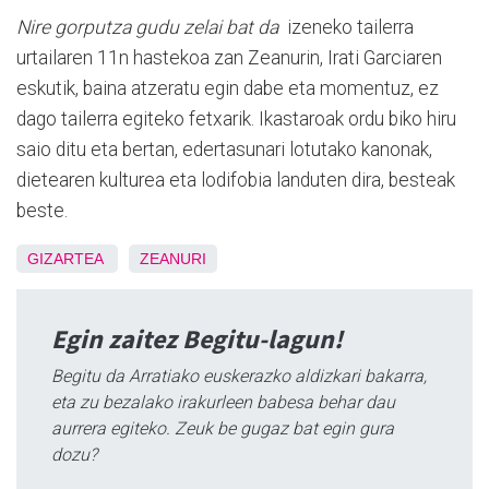
Nire gorputza gudu zelai bat da
izeneko tailerra
urtailaren 11n hastekoa zan Zeanurin, Irati Garciaren
eskutik, baina atzeratu egin dabe eta momentuz, ez
dago tailerra egiteko fetxarik. Ikastaroak ordu biko hiru
saio ditu eta bertan, edertasunari lotutako kanonak,
dietearen kulturea eta lodifobia landuten dira, besteak
beste.
GIZARTEA
ZEANURI
Egin zaitez Begitu-lagun!
Begitu da Arratiako euskerazko aldizkari bakarra,
eta zu bezalako irakurleen babesa behar dau
aurrera egiteko. Zeuk be gugaz bat egin gura
dozu?