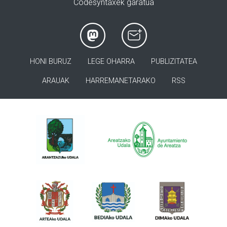
Codesyntaxek garatua
HONI BURUZ
LEGE OHARRA
PUBLIZITATEA
ARAUAK
HARREMANETARAKO
RSS