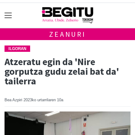
ZEANURI
ILGORAN
Atzeratu egin da 'Nire
gorputza gudu zelai bat da'
tailerra
Bea Azpiri
2023ko urtarrilaren 10a