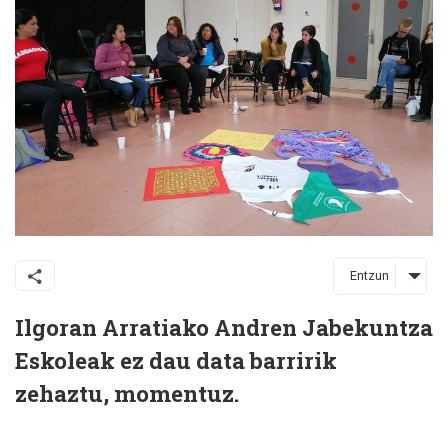
Entzun
Ilgoran Arratiako Andren Jabekuntza
Eskoleak ez dau data barririk
zehaztu, momentuz.