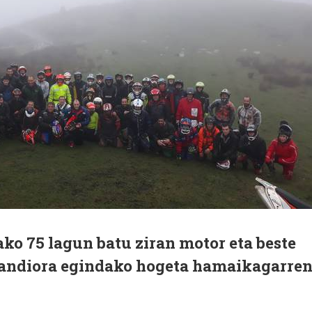
ko 75 lagun batu ziran motor eta beste
xandiora egindako hogeta hamaikagarre