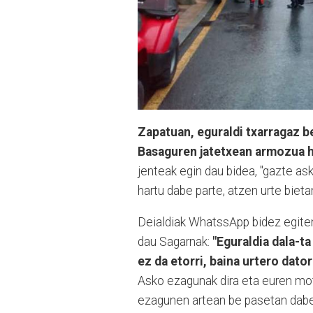
Zapatuan, eguraldi txarragaz be
Basaguren jatetxean armozua ha
jenteak egin dau bidea, "gazte a
hartu dabe parte, atzen urte biet
Deialdiak WhatssApp bidez egiten
dau Sagarnak:
"Eguraldia dala-ta
ez da etorri, baina urtero dator 
Asko ezagunak dira eta euren mo
ezagunen artean be pasetan dab