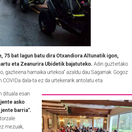
, 75 bat lagun batu dira Otxandiora Altunatik igon,
rtu eta Zeanurira Ubidetik bajatuteko.
Adin guztietako
sko, gazteena hamaika urtekoa" azaldu dau Sagarnak. Gogoz
an COVIDa dala-ta ez da urtekerarik antolatu eta.
 dituala esan
 jente asko
jente barria".
torzale
ez mezuak,