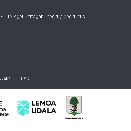
979 112 Ager Barragan ·
begitu@begitu.eus
ARAKO
RSS