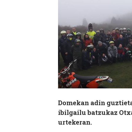
Domekan adin guztieta
ibilgailu batzukaz Ot
urtekeran.