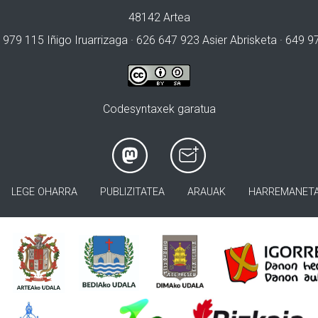
48142 Artea
 979 115 Iñigo Iruarrizaga · 626 647 923 Asier Abrisketa · 649 
Codesyntaxek garatua
LEGE OHARRA
PUBLIZITATEA
ARAUAK
HARREMANET