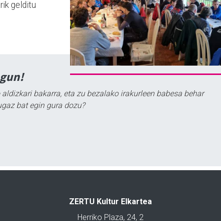
rik gelditu
agun!
 aldizkari bakarra, eta zu bezalako irakurleen babesa behar
ugaz bat egin gura dozu?
ZERTU Kultur Elkartea
Herriko Plaza, 24, 2