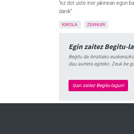
"ez dot uste inor jakinean egon ba
danik".
KIROLA
ZEANURI
Egin zaitez Begitu-l
Begitu da Arratiako euskerazko
dau aurrera egiteko. Zeuk be g
Izan zaitez Begitu-lagun!