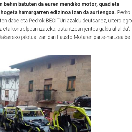
n behin batuten da euren mendiko motor, quad eta
 hogeta hamargarren edizinoa izan da aurtengoa.
Pedro
uten dabe eta Pedrok BEGITUri azaldu deutsanez, urtero egi
z eta kontrolpean izateko, ostantzean jentea galdu ahal da".
Dakarreko pilotua izan dan Fausto Motaren parte-hartzea be