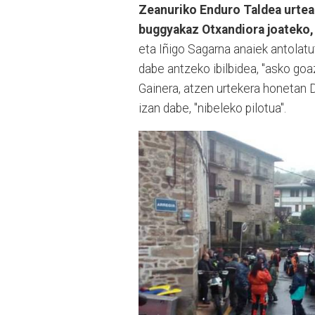
Zeanuriko Enduro Taldea urtea
buggyakaz Otxandiora joateko,
eta Iñigo Sagarna anaiek antolat
dabe antzeko ibilbidea, "asko goa
Gainera, atzen urtekera honetan 
izan dabe, "nibeleko pilotua".