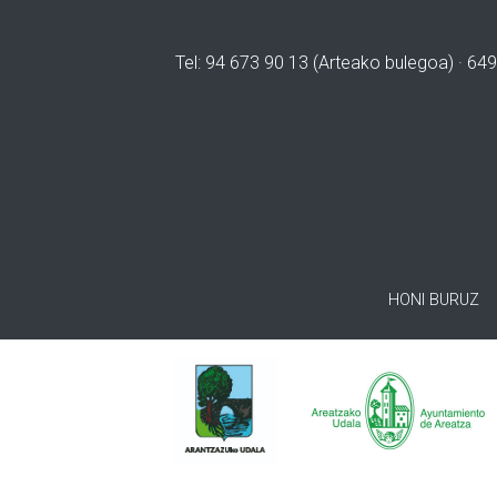
Tel: 94 673 90 13 (Arteako bulegoa) · 649
HONI BURUZ