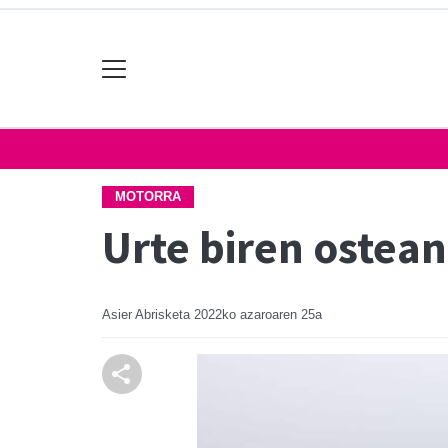
MOTORRA
Urte biren ostea
Asier Abrisketa
2022ko azaroaren 25a