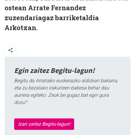
ostean Arrate Fernandez
zuzendariagaz barriketaldia
Arkotxan.
Egin zaitez Begitu-lagun!
Begitu da Arratiako euskerazko aldizkari bakarra,
eta zu bezalako irakurleen babesa behar dau
aurrera egiteko. Zeuk be gugaz bat egin gura
dozu?
Izan zaitez Begitu-lagun!