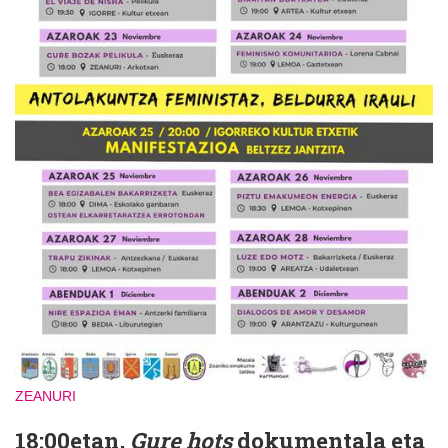
ZEANURI
18:00etan,
Gure hots
dokumentala eta