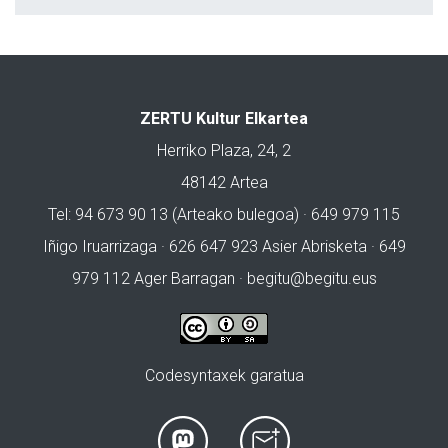
ZERTU Kultur Elkartea
Herriko Plaza, 24, 2
48142 Artea
Tel: 94 673 90 13 (Arteako bulegoa) · 649 979 115
Iñigo Iruarrizaga · 626 647 923 Asier Abrisketa · 649
979 112 Ager Barragan ·
begitu@begitu.eus
Codesyntaxek garatua