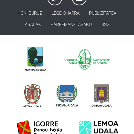
HONI BURUZ
LEGE OHARRA
PUBLIZITATEA
ARAUAK
HARREMANETARAKO
RSS