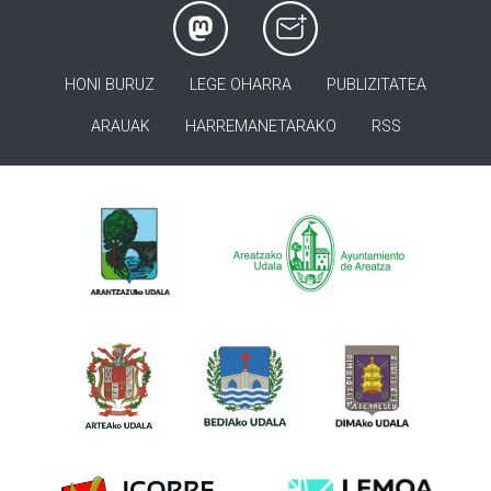
HONI BURUZ
LEGE OHARRA
PUBLIZITATEA
ARAUAK
HARREMANETARAKO
RSS