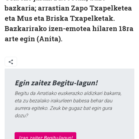
bazkaria; arrastian Zapo Txapelketea
eta Mus eta Briska Txapelketak.
Bazkarirako izen-emotea hilaren 18ra
arte egin (Anita).
Egin zaitez Begitu-lagun!
Begitu da Arratiako euskerazko aldizkari bakarra,
eta zu bezalako irakurleen babesa behar dau
aurrera egiteko. Zeuk be gugaz bat egin gura
dozu?
Izan zaitez Begitu-lagun!