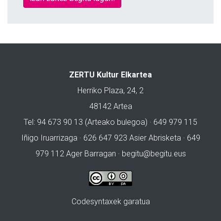
ZERTU Kultur Elkartea
Herriko Plaza, 24, 2
48142 Artea
Tel: 94 673 90 13 (Arteako bulegoa) · 649 979 115
Iñigo Iruarrizaga · 626 647 923 Asier Abrisketa · 649
979 112 Ager Barragan ·
begitu@begitu.eus
Codesyntaxek garatua