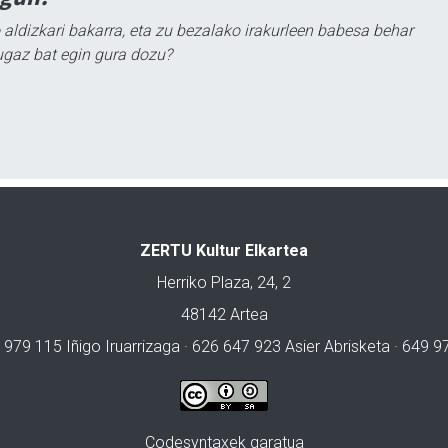
 aldizkari bakarra, eta zu bezalako irakurleen babesa behar
ugaz bat egin gura dozu?
ZERTU Kultur Elkartea
Herriko Plaza, 24, 2
48142 Artea
 979 115 Iñigo Iruarrizaga · 626 647 923 Asier Abrisketa · 649 
Codesyntaxek garatua