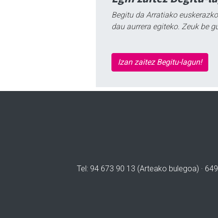
Begitu da Arratiako euskerazko
dau aurrera egiteko. Zeuk be g
Izan zaitez Begitu-lagun!
Tel: 94 673 90 13 (Arteako bulegoa) · 649