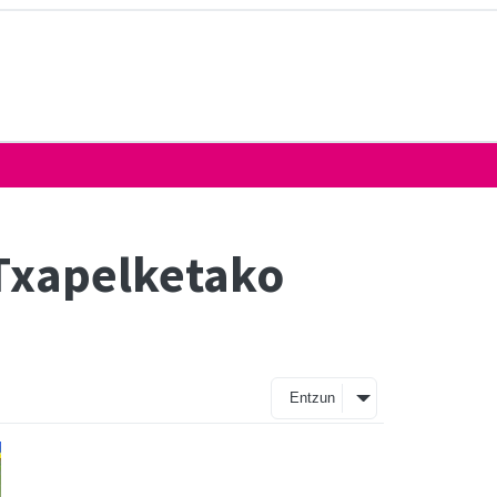
 Txapelketako
Entzun