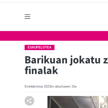
ESKUPELOTEA
Barikuan jokatu 
finalak
Erredakzinoa
2022ko abuztuaren 15a