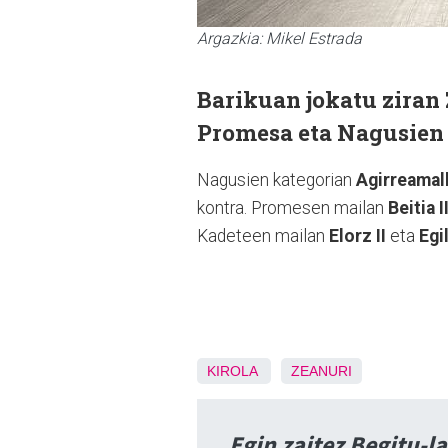
Argazkia: Mikel Estrada
Barikuan jokatu ziran
Promesa eta Nagusien 
Nagusien kategorian
Agirreamal
kontra. Promesen mailan
Beitia I
Kadeteen mailan
Elorz II
eta
Egi
KIROLA
ZEANURI
Egin zaitez Begitu-l