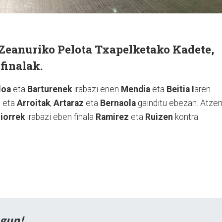
 Zeanuriko Pelota Txapelketako Kadete,
finalak.
loa
eta
Barturenek
irabazi enen
Mendia
eta
Beitia I
aren
I
eta
Arroitak
,
Artaraz
eta
Bernaola
gainditu ebezan. Atzen
liorrek
irabazi eben finala
Ramirez
eta
Ruizen
kontra.
agun!