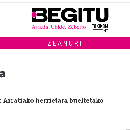
ZEANURI
a
ik Arratiako herrietara bueltetako