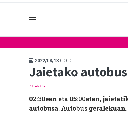
2022/08/13
00:00
Jaietako autobus
ZEANURI
02:30ean eta 05:00etan, jaietat
autobusa. Autobus geralekuan.