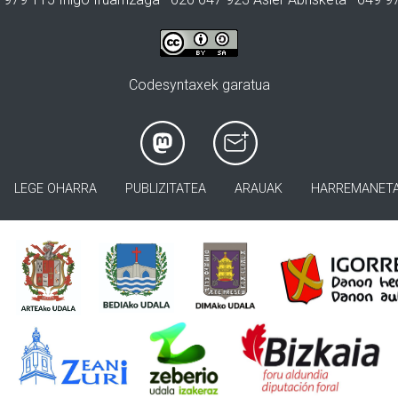
Codesyntaxek garatua
LEGE OHARRA
PUBLIZITATEA
ARAUAK
HARREMANET