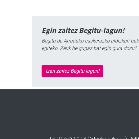
Egin zaitez Begitu-lagun!
Begitu da Arratiako euskerazko aldizkari bak
egiteko. Zeuk be gugaz bat egin gura dozu?
Izan zaitez Begitu-lagun!
Tel: 94 673 90 13 (Arteako bulegoa) · 649