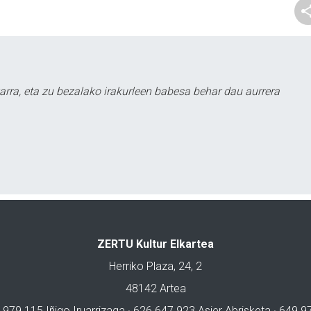
arra, eta zu bezalako irakurleen babesa behar dau aurrera
ZERTU Kultur Elkartea
Herriko Plaza, 24, 2
48142 Artea
 979 115 Iñigo Iruarrizaga · 626 647 923 Asier Abrisketa · 649 