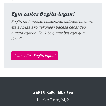
Egin zaitez Begitu-lagun!
Begitu da Arratiako euskerazko aldizkari bakarra,
eta zu bezalako irakurleen babesa behar dau
aurrera egiteko. Zeuk be gugaz bat egin gura
dozu?
Izan zaitez Begitu-lagun!
ZERTU Kultur Elkartea
Herriko Plaza, 24, 2