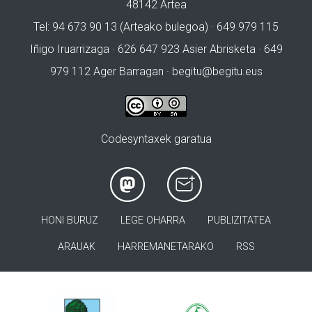
48142 Artea
Tel: 94 673 90 13 (Arteako bulegoa) · 649 979 115
Iñigo Iruarrizaga · 626 647 923 Asier Abrisketa · 649
979 112 Ager Barragan ·
begitu@begitu.eus
Codesyntaxek garatua
HONI BURUZ
LEGE OHARRA
PUBLIZITATEA
ARAUAK
HARREMANETARAKO
RSS