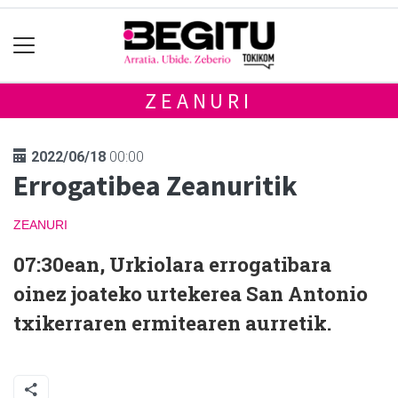
ZEANURI
2022/06/18
00:00
Errogatibea Zeanuritik
ZEANURI
07:30ean, Urkiolara errogatibara
oinez joateko urtekerea San Antonio
txikerraren ermitearen aurretik.