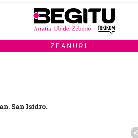
ZEANURI
n. San Isidro.